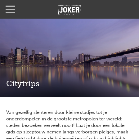
Overslaan
Full
Close
en
screen
naar
de
inhoud
gaan
Citytrips
Van gezellig slenteren door kleine stadjes tot je
onderdompelen in de grootste metropolen ter wereld:
steden bezoeken verveelt nooit! Laat je door een lokale
gids op sleeptouw nemen langs verborgen plekjes, maak
een fietstocht door de buitenwijken of schrap highlights