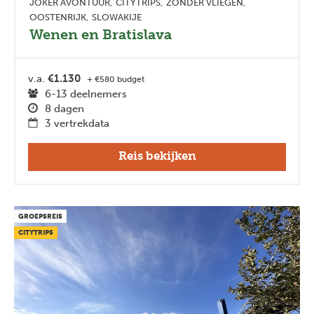
JOKER AVONTUUR
CITYTRIPS
ZONDER VLIEGEN
OOSTENRIJK
SLOWAKIJE
Wenen en Bratislava
v.a.
€1.130
+ €580 budget
6-13 deelnemers
8 dagen
3 vertrekdata
Reis bekijken
GROEPSREIS
CITYTRIPS