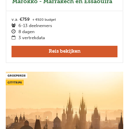
Marokko - Marrakech en Essaouira
v.a.
€759
+ €920 budget
6-13 deelnemers
8 dagen
3 vertrekdata
Reis bekijken
GROEPSREIS
CITYTRIPS