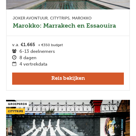
JOKER AVONTUUR
CITYTRIPS
MAROKKO
Marokko: Marrakech en Essaouira
v.a.
€1.665
+ €350 budget
6-13 deelnemers
8 dagen
4 vertrekdata
Reis bekijken
GROEPSREIS
CITYTRIPS