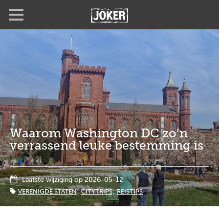
Overslaan
Full
Close
en
screen
naar
de
inhoud
gaan
Waarom Washington DC zo’n
verrassend leuke bestemming is
Laatste wijziging op 2026-05-12
VERENIGDE STATEN
CITYTRIPS
REISTIPS