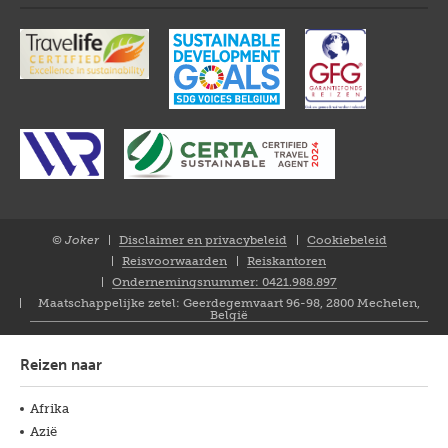
© Joker
Disclaimer en privacybeleid
Cookiebeleid
Closure
Reisvoorwaarden
Reiskantoren
NL
Ondernemingsnummer: 0421.988.897
Maatschappelijke zetel: Geerdegemvaart 96-98, 2800 Mechelen,
België
Reizen naar
Afrika
Azië