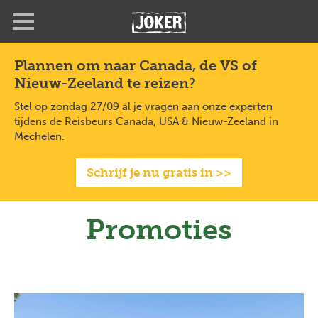
Overslaan
Full
Close
en
screen
naar
de
Plannen om naar Canada, de VS of
inhoud
Nieuw-Zeeland te reizen?
gaan
Stel op zondag 27/09 al je vragen aan onze experten
tijdens de Reisbeurs Canada, USA & Nieuw-Zeeland in
Mechelen.
Schrijf je nu gratis in >>
Promoties