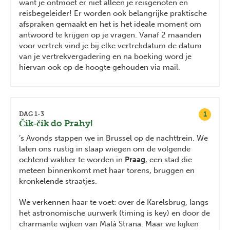
want je ontmoet er niet alleen je reisgenoten en
reisbegeleider! Er worden ook belangrijke praktische
afspraken gemaakt en het is het ideale moment om
antwoord te krijgen op je vragen. Vanaf 2 maanden
voor vertrek vind je bij elke vertrekdatum de datum
van je vertrekvergadering en na boeking word je
hiervan ook op de hoogte gehouden via mail.
1
DAG 1-3
Čik‑čik do Prahy!
’s Avonds stappen we in Brussel op de nachttrein. We
laten ons rustig in slaap wiegen om de volgende
ochtend wakker te worden in
Praag
, een stad die
meteen binnenkomt met haar torens, bruggen en
kronkelende straatjes.
We verkennen haar te voet: over de Karelsbrug, langs
het astronomische uurwerk (timing is key) en door de
charmante wijken van Malá Strana. Maar we kijken