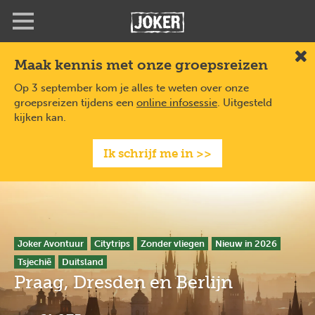
Overslaan
Full
Close
en
screen
naar
de
Maak kennis met onze groepsreizen
Slu
inhoud
gaan
Op 3 september kom je alles te weten over onze
groepsreizen tijdens een
online infosessie
. Uitgesteld
kijken kan.
Ik schrijf me in >>
Joker Avontuur
Citytrips
Zonder vliegen
Nieuw in 2026
Tsjechië
Duitsland
Praag, Dresden en Berlijn