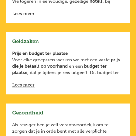
We logeren in eenvoudige, gezellige
hotels
, bij
voorkeur uitgebaat door lokale mensen. Zo leggen
Lees meer
we vlotter contact met de lokale bevolking en leren
we beter de eigenheid van het land kennen. In onze
filosofie primeren eenvoud en authenticiteit.
We slapen in 2- of meerpersoonskamers. Een
regelmatig wisselende en indien nodig gemengde
Geldzaken
kamerverdeling maakt deel uit van onze
avontuurlijke manier van reizen.
Prijs en budget ter plaatse
Voor elke groepsreis werken we met een vaste
prijs
die je betaalt op voorhand
en een
budget ter
plaatse
, dat je tijdens je reis uitgeeft. Dit budget ter
plaatse wordt beheerd door de reisbegeleider en is
Lees meer
een raming van de kosten voor
verblijf, vervoer,
eten, activiteiten en fooien
en gaat
rechtstreeks naar
de lokale bevolking
.
Persoonlijke uitgaves
zoals souvenirs, extra drankjes
of optionele activiteiten zijn niet meegerekend in de
Gezondheid
prijs of het budget.
Tijdens de vertrekvergadering kom je te weten
Als reiziger ben je zelf verantwoordelijk om te
hoeveel van dit budget je cash moet meenemen,
zorgen dat je in orde bent met alle verplichte