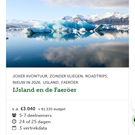
JOKER AVONTUUR
ZONDER VLIEGEN
ROADTRIPS
NIEUW IN 2026
IJSLAND
FAERÖER
IJsland en de Faeröer
v.a.
€3.040
+ €1.330 budget
5-7 deelnemers
24 of 25 dagen
3 vertrekdata