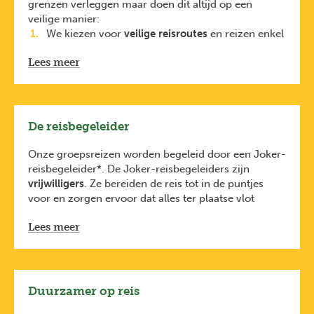
grenzen verleggen maar doen dit altijd op een
veilige manier:
We kiezen voor
veilige reisroutes
en reizen enkel
naar regio’s met
een positief reisadvies
. Dit
Lees meer
houden we nauw in de gaten dankzij onze lokale
partners
en
https://diplomatie.belgium.be/nl/reisadviezen
.
Elke reiziger is verplicht
De reisbegeleider
een
reisbijstandsverzekering
te nemen.
De
reisbijstandsverzekering van KBC
is
Onze groepsreizen worden begeleid door een Joker-
inbegrepen bij de prijs van je reis (via KBC). Je
reisbegeleider*. De Joker-reisbegeleiders zijn
bent dus ook verzekerd voor avontuurlijke
vrijwilligers
. Ze bereiden de reis tot in de puntjes
activiteiten zoals raften, duiken en
voor en zorgen ervoor dat alles ter plaatse vlot
bungeejumpen.
verloopt.
Lees meer
Ze hebben oog voor leuke plekjes maar zijn
geen
traditionele gidsen
. Daarom schakelen ze regelmatig
lokale gidsen in die je nog veel meer kunnen
vertellen over de plaatsen die je bezoekt.
De Joker-reisbegeleiders volgen een
tweejarige
Duurzamer op reis
opleiding
bij
Karavaan vzw
, gecertificeerd door