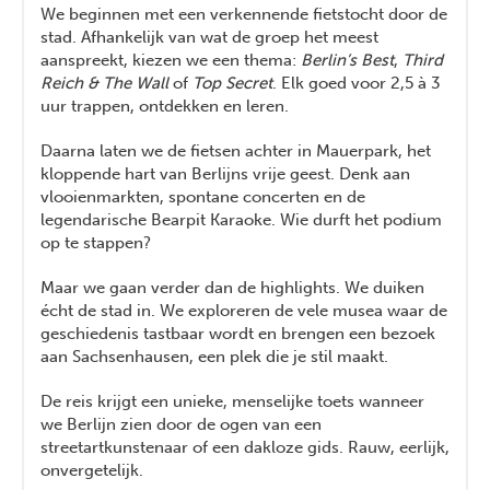
We beginnen met een verkennende fietstocht door de
stad. Afhankelijk van wat de groep het meest
aanspreekt, kiezen we een thema:
Berlin’s Best
,
Third
Reich & The Wall
of
Top Secret
. Elk goed voor 2,5 à 3
uur trappen, ontdekken en leren.
Daarna laten we de fietsen achter in Mauerpark, het
kloppende hart van Berlijns vrije geest. Denk aan
vlooienmarkten, spontane concerten en de
legendarische Bearpit Karaoke. Wie durft het podium
op te stappen?
Maar we gaan verder dan de highlights. We duiken
écht de stad in. We exploreren de vele musea waar de
geschiedenis tastbaar wordt en brengen een bezoek
aan Sachsenhausen, een plek die je stil maakt.
De reis krijgt een unieke, menselijke toets wanneer
we Berlijn zien door de ogen van een
streetartkunstenaar of een dakloze gids. Rauw, eerlijk,
onvergetelijk.