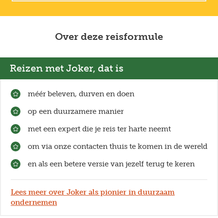
koffiepauze extra sfeervol. Zo wordt de
herfstvakantie het perfecte moment om deze steden
in hun warme, knusse najaarsjas te ontdekken.
Over deze reisformule
Reizen met Joker, dat is
méér beleven, durven en doen
op een duurzamere manier
met een expert die je reis ter harte neemt
om via onze contacten thuis te komen in de wereld
en als een betere versie van jezelf terug te keren
Lees meer over Joker als pionier in duurzaam
ondernemen