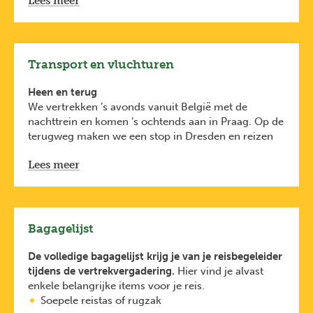
Lees meer
Meer info hierover vind je
op
diplomatie.belgium.be/nl/
Deze formaliteiten zijn van toepassing voor
Belgische reizigers. Heb je een andere nationaliteit,
check dan de voorwaarden bij de ambassade van het
Transport en vluchturen
land waar je naartoe reist.
Wees je ervan bewust dat je identiteitsdocument
Heen en terug
(identiteitskaart of paspoort) onbeschadigd moet
We vertrekken ’s avonds vanuit België met de
zijn.
nachttrein en komen ’s ochtends aan in Praag. Op de
terugweg maken we een stop in Dresden en reizen
daarna verder naar Berlijn. Ook de terugreis gebeurt
Lees meer
met de nachttrein.
Ter plaatse
In de steden verplaatsen we ons vooral te voet of
met het openbaar vervoer.
Het definitieve treinschema vind je in het
Bagagelijst
vertrekdocument dat je ten laatste 10 dagen voor
vertrek via e-mail ontvangt.
De volledige bagagelijst krijg je van je reisbegeleider
Vluchturen
tijdens de vertrekvergadering.
Hier vind je alvast
enkele belangrijke items voor je reis.
Reis met vertrek op 02/11/2026
Soepele reistas of rugzak