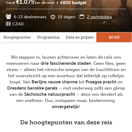
€1.075
+ €600 budget
Vanaf
per persoon
6-13 deelnemers
10 dagen
2 vertrekdata
CZAD
Hoogtepunten
Programma
Data en prijzen
Praktisch
BOEK
Rei
We stappen in, leunen achterover en laten de rails ons
meevoeren naar
drie fascinerende steden
. Geen files, geen
stress – alleen het ritmische wiegen van de (nacht)trein en
het vooruitzicht op een avontuur dat letterlijk op rolletjes
loopt. Van
Berlijns rauwe charme
tot
Praagse pracht
en
Dresdens barokke parels
– met onderweg zelfs een glimp
van de
Sächsische natuurpracht
– deze reis dendert als
een sneltrein. Dus, instappen maar, bestemming:
onvergetelijk
!
De hoogtepunten van deze reis