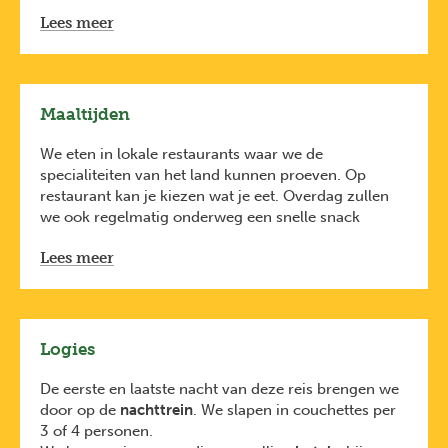
Dagrugzak
VERTREK
AANKOMST
Lees meer
Degelijke stapschoenen
Bruxelles
Praha hl.n.
Midi/Brussel
(hoofdstation)
Goede regenjas
Zuid
03/11/26 -
Hou het compact, want de bagageruimte tijdens het
02/11/26 -
10:54
Maaltijden
18:06
transport is beperkt.
Duurzame Tips
:
Berlin
Bruxelles
We eten in lokale restaurants waar we de
Misschien kan je wel enkele spullen lenen van
Hauptbahnhof
Midi/Brussel
specialiteiten van het land kunnen proeven. Op
iemand. Of neem een kijkje bij een verhuurdienst
10/11/26 -
Zuid
restaurant kan je kiezen wat je eet. Overdag zullen
22:51
11/11/26 -
zoals die van A.S. Adventure.
10:27
we ook regelmatig onderweg een snelle snack
Neem een hervulbare drinkbus en
een duurzame
kopen. Het is als
vegetariër
mogelijk een alternatief
toilettas
mee
Lees meer
te krijgen.
Neem herbruikbare zakken mee om bijvoorbeeld
vuile of natte kleren in te doen
Logies
De eerste en laatste nacht van deze reis brengen we
door op de
nachttrein
. We slapen in couchettes per
3 of 4 personen.