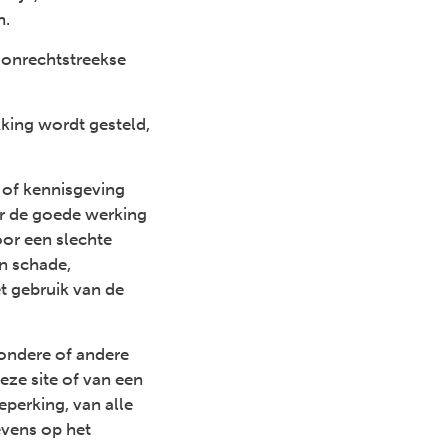
n.
 onrechtstreekse
kking wordt gesteld,
g of kennisgeving
or de goede werking
or een slechte
an schade,
et gebruik van de
zondere of andere
eze site of van een
eperking, van alle
evens op het