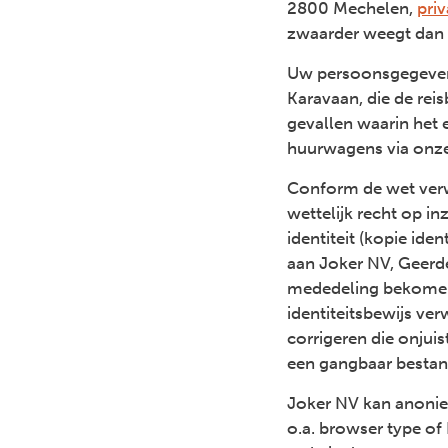
2800 Mechelen,
pri
zwaarder weegt dan 
Uw persoonsgegeven
Karavaan, die de rei
gevallen waarin het 
huurwagens via onze
Conform de wet verw
wettelijk recht op i
identiteit (kopie ide
aan Joker NV, Geer
mededeling bekomen 
identiteitsbewijs ve
corrigeren die onjuis
een gangbaar besta
Joker NV kan anonie
o.a. browser type o