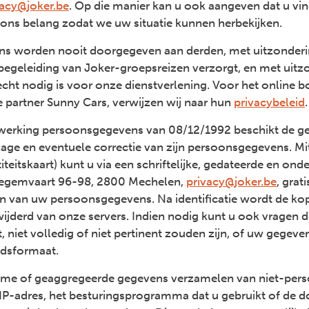
vacy@joker.be
. Op die manier kan u ook aangeven dat u vin
ons belang zodat we uw situatie kunnen herbekijken.
s worden nooit doorgegeven aan derden, met uitzonder
sbegeleiding van Joker-groepsreizen verzorgt, en met uitz
echt nodig is voor onze dienstverlening. Voor het online 
 partner Sunny Cars, verwijzen wij naar hun
privacybeleid
erking persoonsgegevens van 08/12/1992 beschikt de ge
nzage en eventuele correctie van zijn persoonsgegevens. Mi
ntiteitskaart) kunt u via een schriftelijke, gedateerde en o
degemvaart 96-98, 2800 Mechelen,
privacy@joker.be
, grati
van uw persoonsgegevens. Na identificatie wordt de ko
rwijderd van onze servers. Indien nodig kunt u ook vragen 
t, niet volledig of niet pertinent zouden zijn, of uw gegeve
ndsformaat.
me of geaggregeerde gegevens verzamelen van niet-persoo
f IP-adres, het besturingsprogramma dat u gebruikt of de