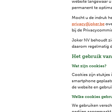
website langswaar u 
permanent te optima
Mocht u de indruk h
privacy@joker.be
ove
bij de Privacycommis
Joker NV behoudt zic
daarom regelmatig d
Het gebruik van
Wat zijn cookies?
Cookies zijn stukjes
smartphone geplaats
de website en gebrui
Welke cookies gebru
We gebruiken verschi
partijen aangemaakt