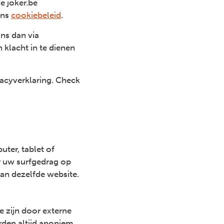
e joker.be
ons
cookiebeleid
.
ns dan via
 klacht in te dienen
vacyverklaring. Check
ter, tablet of
r uw surfgedrag op
aan dezelfde website.
 zijn door externe
den altijd anoniem