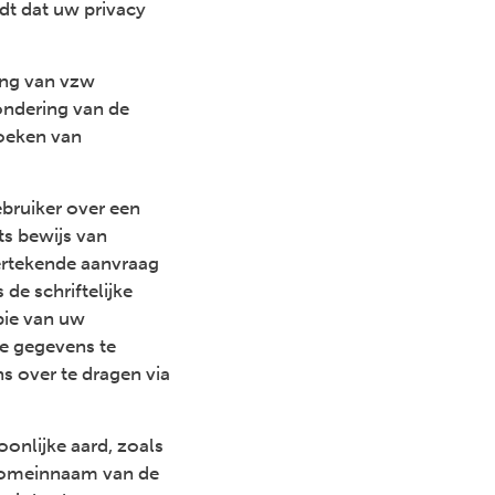
dt dat uw privacy
ing van vzw
ondering van de
boeken van
.
bruiker over een
ts bewijs van
ndertekende aanvraag
s de schriftelijke
pie van uw
de gegevens te
ns over te dragen via
nlijke aard, zoals
 domeinnaam van de