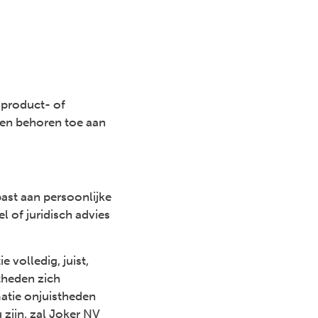
 product- of
n en behoren toe aan
past aan persoonlijke
l of juridisch advies
 volledig, juist,
theden zich
matie onjuistheden
 zijn, zal Joker NV