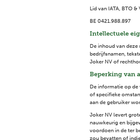
Lid van IATA, BTO &
BE 0421.988.897
Intellectuele e
De inhoud van deze s
bedrijfsnamen, tekst
Joker NV of rechtho
Beperking van a
De informatie op de 
of specifieke omstand
aan de gebruiker w
Joker NV levert grote
nauwkeurig en bijge
voordoen in de ter b
zou bevatten of indi