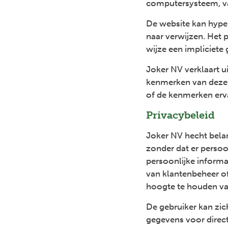
computersysteem, va
De website kan hyper
naar verwijzen. Het 
wijze een impliciete
Joker NV verklaart u
kenmerken van deze 
of de kenmerken erv
Privacybeleid
Joker NV hecht belan
zonder dat er persoo
persoonlijke informa
van klantenbeheer o
hoogte te houden van
De gebruiker kan zic
gegevens voor direct
Previous