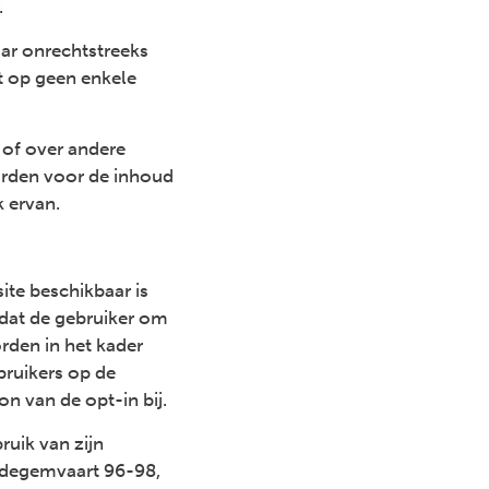
.
aar onrechtstreeks
rt op geen enkele
 of over andere
orden voor de inhoud
 ervan.
te beschikbaar is
 dat de gebruiker om
rden in het kader
bruikers op de
n van de opt-in bij.
ruik van zijn
erdegemvaart 96-98,
Next