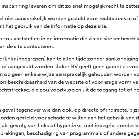
 inspanning leveren om dit zo snel mogelijk recht te zette
 niet aansprakelijk worden gesteld voor rechtstreekse of
it het gebruik van de informatie op deze site.
 zou vaststellen in de informatie die via de site ter beschi
an de site contacteren.
e (links inbegrepen) kan te allen tijde zonder aankondigin
d of aangevuld worden. Joker NV geeft geen garanties vo
an op geen enkele wijze aansprakelijk gehouden worden vo
e (on)beschikbaarheid van de website of voor enige vorm v
echtstreekse, die zou voortvloeien uit de toegang tot of h
 geval tegenover wie dan ook, op directe of indirecte, bij
worden gesteld voor schade te wijten aan het gebruik van d
als gevolg van links of hyperlinks, met inbegrip, zonder b
rbrekingen, beschadiging van programma's of andere geg