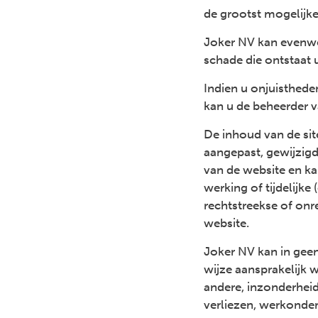
de grootst mogelijke
Joker NV kan evenwel
schade die ontstaat u
Indien u onjuistheden
kan u de beheerder v
De inhoud van de sit
aangepast, gewijzig
van de website en k
werking of tijdelijk
rechtstreekse of onr
website.
Joker NV kan in geen
wijze aansprakelijk 
andere, inzonderheid 
verliezen, werkonde