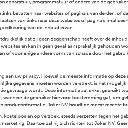
n apparatuur, programmatuur of andere van de gebruiker
links bevatten naar websites of pagina's van derden, of d
plaatsen van links naar deze websites of pagina’s implicee
 goedkeuring van de inhoud ervan.
itdrukkelijk dat zij geen zeggenschap heeft over de inhoud
websites en kan in geen geval aansprakelijk gehouden w
an of voor enige andere vorm van schade door het gebruik
g aan uw privacy. Hoewel de meeste informatie op deze si
nlijke gegevens moeten worden verstrekt, is het mogelijk
tie gevraagd wordt. Deze informatie zal enkel gebruikt wo
f, wanneer de gebruiker hiervoor toestemming gaf, om ge
 productinformatie. Joker NV houdt de meest recente bro
h, kosteloos en op verzoek, steeds verzetten tegen het geb
 marketing. Daartoe zal hij zich richten tot Joker NV, Ge