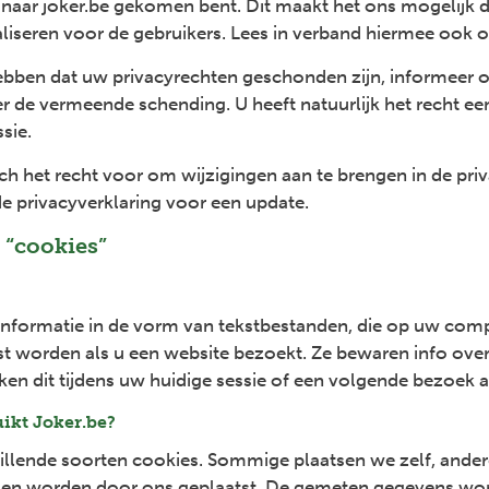
naar joker.be gekomen bent. Dit maakt het ons mogelijk d
liseren voor de gebruikers. Lees in verband hiermee ook 
ebben dat uw privacyrechten geschonden zijn, informeer o
r de vermeende schending. U heeft natuurlijk het recht een
sie.
h het recht voor om wijzigingen aan te brengen in de pri
e privacyverklaring voor een update.
 “cookies”
 informatie in de vorm van tekstbestanden, die op uw compu
t worden als u een website bezoekt. Ze bewaren info ove
ken dit tijdens uw huidige sessie of een volgende bezoek 
ikt Joker.be?
llende soorten cookies. Sommige plaatsen we zelf, andere
 en worden door ons geplaatst. De gemeten gegevens wor