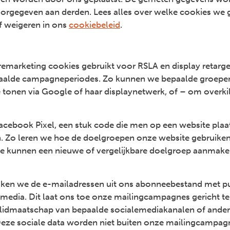
oorgegeven aan derden. Lees alles over welke cookies we 
f weigeren in ons
cookiebeleid
.
emarketing cookies gebruikt voor RSLA en display retarge
paalde campagneperiodes. Zo kunnen we bepaalde groepe
 tonen via Google of haar displaynetwerk, of – om overki
Facebook Pixel, een stuk code die men op een website pl
en. Zo leren we hoe de doelgroepen onze website gebruik
e kunnen een nieuwe of vergelijkbare doelgroep aanmake
ijken we de e-mailadressen uit ons abonneebestand met pu
 media. Dit laat ons toe onze mailingcampagnes gericht t
t, lidmaatschap van bepaalde socialemediakanalen of ander
Deze sociale data worden niet buiten onze mailingcampag