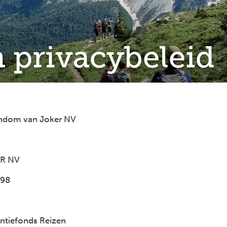
 privacybeleid
endom van Joker NV
ER NV
/98
antiefonds Reizen