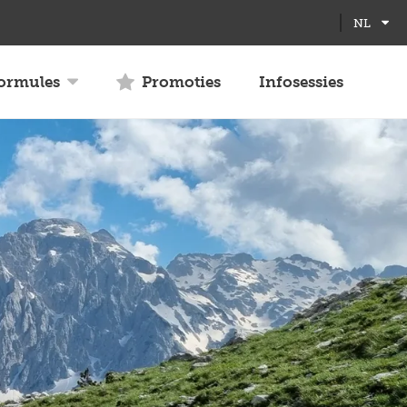
Full
Close
NL
screen
formules
Promoties
Infosessies