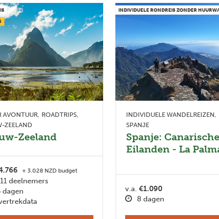
IS
INDIVIDUELE RONDREIS ZONDER HUUR
S
R AVONTUUR
ROADTRIPS
INDIVIDUELE WANDELREIZEN
W-ZEELAND
SPANJE
uw-Zeeland
Spanje: Canarisch
Eilanden - La Palm
4.766
+ 3.028 NZD budget
11 deelnemers
v.a.
€1.090
 dagen
8 dagen
vertrekdata