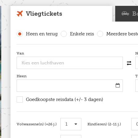
Vliegtickets
B
Heen en terug
Enkele reis
Meerdere bes
Van
optioneel
N
Swit
Heen
optioneel
T
Goedkoopste reisdata (+/- 3 dagen)
optioneel
Volwassene(n) (+26 j.)
optioneel
Kind(eren) (2-11 j.)
optionee