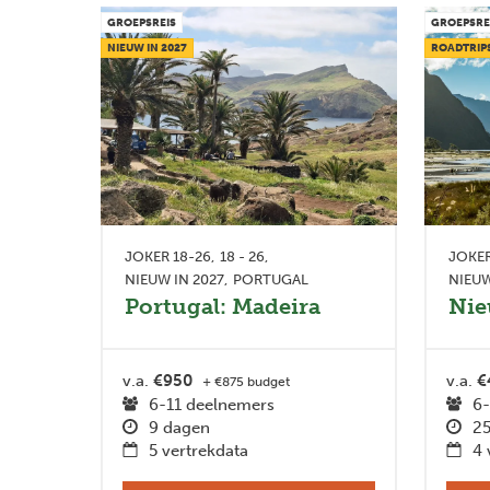
GROEPSREIS
GROEPSRE
NIEUW IN 2027
ROADTRIP
JOKER 18-26
18 - 26
JOKE
NIEUW IN 2027
PORTUGAL
NIEU
Portugal: Madeira
Nie
v.a.
€950
v.a.
€
+ €875 budget
6-11 deelnemers
6-
9 dagen
25
5 vertrekdata
4 