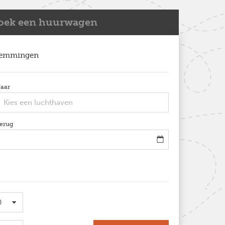
oek een huurwagen
temmingen
aar
optioneel
ch
erug
optioneel
l