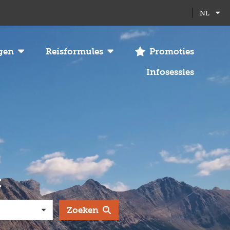
Full
Close
NL
screen
gen
Reisformules
Promoties
Infosessies
:
Zoeken