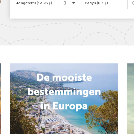
Jongere(n) (12-25 j.)
optioneel
Baby's (0-1 j.)
optioneel