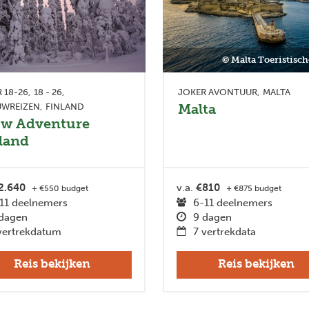
© Malta Toeristisch
 18-26
18 - 26
JOKER AVONTUUR
MALTA
Malta
UWREIZEN
FINLAND
w Adventure
land
2.640
v.a.
€810
+ €550 budget
+ €875 budget
11 deelnemers
6-11 deelnemers
dagen
9 dagen
vertrekdatum
7 vertrekdata
Reis bekijken
Reis bekijken