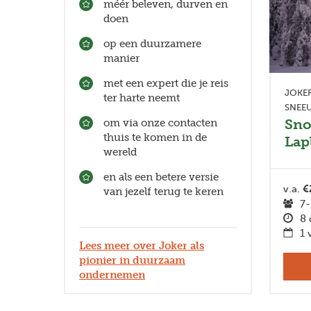
méér beleven, durven en
doen
op een duurzamere
manier
met een expert die je reis
JOKER
ter harte neemt
SNEE
Sno
om via onze contacten
thuis te komen in de
Lap
wereld
en als een betere versie
v.a.
€
van jezelf terug te keren
7-
8 
1 
Lees meer over Joker als
pionier in duurzaam
ondernemen