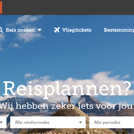
Reis zoeken
Vliegtickets
Bestemmin
Reisplannen?
Wij hebben zeker iets voor jou
Alle reisformules
Alle periodes