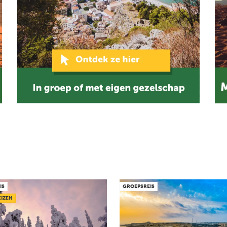
IS
GROEPSREIS
IZEN