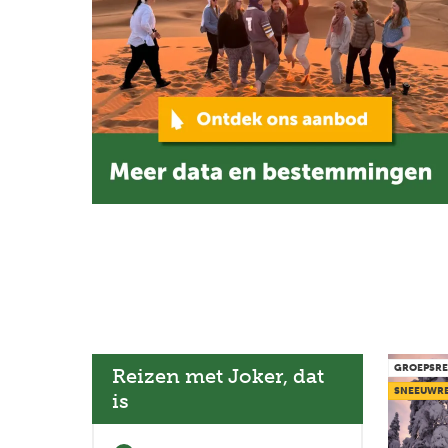
Reizen
internationale
groep
GROEPSRE
Reizen met Joker, dat
SNEEUWRE
is
Previous