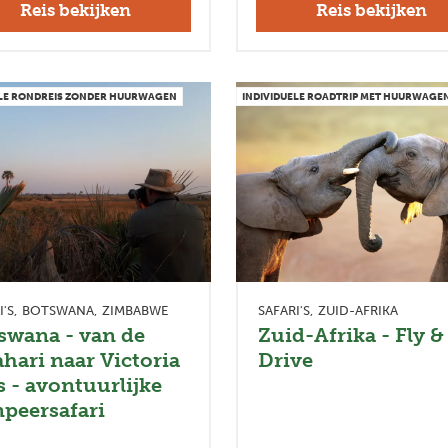
Reis bekijken
Reis bekijken
ELE RONDREIS ZONDER HUURWAGEN
INDIVIDUELE ROADTRIP MET HUURWAGE
I'S
BOTSWANA
ZIMBABWE
SAFARI'S
ZUID-AFRIKA
swana - van de
Zuid-Afrika - Fly &
ahari naar Victoria
Drive
ls - avontuurlijke
peersafari