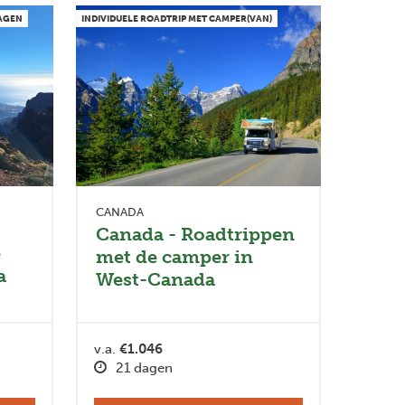
WAGEN
INDIVIDUELE ROADTRIP MET CAMPER(VAN)
CANADA
Canada - Roadtrippen
e
met de camper in
a
West-Canada
v.a.
€1.046
21 dagen