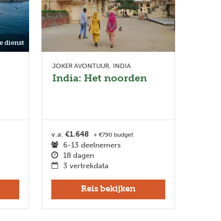
e dienst
JOKER AVONTUUR
INDIA
India: Het noorden
v.a.
€1.648
+ €790 budget
6-13 deelnemers
18 dagen
3 vertrekdata
Reis bekijken