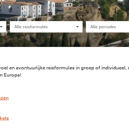
Alle reisformules
Alle periodes
el en avontuurlijke reisformules in groep of individueel, d
 in Europa!
izen
kets