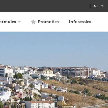
Full
Close
NL
screen
formules
Promoties
Infosessies