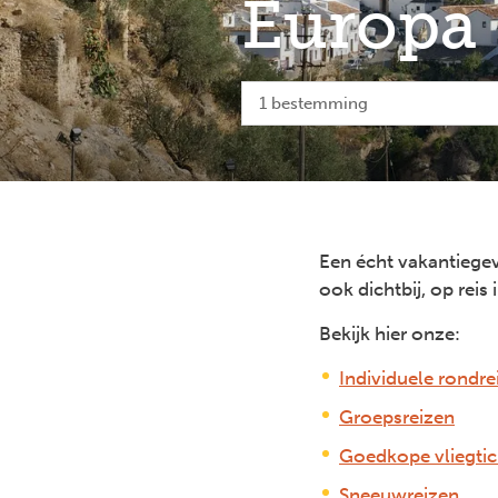
Europa
1 bestemming
Een écht vakantiegevo
ook dichtbij, op reis
Bekijk hier onze:
Individuele rondre
Groepsreizen
Goedkope vliegtic
Sneeuwreizen