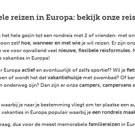
le reizen in Europa: bekijk onze re
 het hele gezin tot een rondreis met 2 of vrienden: met on
woon zelf
hoe, wanneer en met wie
je wil reizen. Er zijn on
en we voor opvallend veel
nieuwe, flexibele reisformules
. 
 vakanties in Europa!
oor Europa
actief
en avontuurlijk of zelfs sportief? Wil je
fie
en of wordt het dat
vakantiehuisje
met zwembad? Of ben ji
n onderweg zijn? Dan zijn er onze
campers,
campervans
, waarbij je naar je bestemming vliegt om ter plaatse een a
e vakanties in Europa populair waarbij je
een rondreis maak
t graag, dus voor de meest memorabele
familiereizen
in Eur