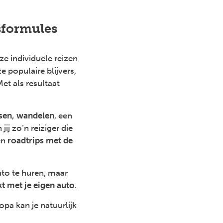
isformules
ze individuele reizen
ze populaire blijvers,
Met als resultaat
tsen, wandelen
, een
j zo’n reiziger die
en
roadtrips met de
uto te huren, maar
t met je eigen auto
.
opa kan je natuurlijk