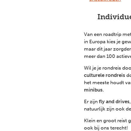
Individue
Van een roadtrip met
in Europa kies je ge
maar dit jaar zorgd
meer dan 100 actieve
Wil je je rondreis d
culturele rondreis
do
het meeste houdt va
minibus
.
Er zijn
fly and drives
natuurlijk zijn ook d
Klein en groot reis
ook bij ons terecht!