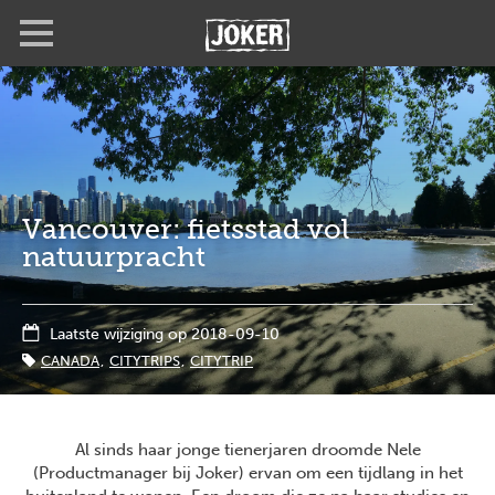
Overslaan
Full
Close
en
screen
naar
de
inhoud
gaan
Vancouver: fietsstad vol
natuurpracht
Laatste wijziging op 2018-09-10
CANADA
CITYTRIPS
CITYTRIP
Al sinds haar jonge tienerjaren droomde Nele
(Productmanager bij Joker) ervan om een tijdlang in het