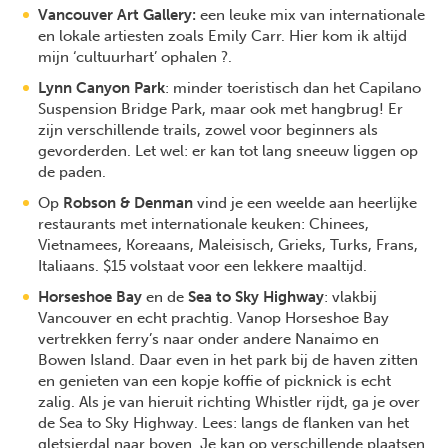
Vancouver Art Gallery:
een leuke mix van internationale
en lokale artiesten zoals Emily Carr. Hier kom ik altijd
mijn ‘cultuurhart’ ophalen ?.
Lynn Canyon Park
: minder toeristisch dan het Capilano
Suspension Bridge Park, maar ook met hangbrug! Er
zijn verschillende trails, zowel voor beginners als
gevorderden. Let wel: er kan tot lang sneeuw liggen op
de paden.
Op
Robson & Denman
vind je een weelde aan heerlijke
restaurants met internationale keuken: Chinees,
Vietnamees, Koreaans, Maleisisch, Grieks, Turks, Frans,
Italiaans. $15 volstaat voor een lekkere maaltijd.
Horseshoe Bay
en de
Sea to Sky Highway
: vlakbij
Vancouver en echt prachtig. Vanop Horseshoe Bay
vertrekken ferry’s naar onder andere Nanaimo en
Bowen Island. Daar even in het park bij de haven zitten
en genieten van een kopje koffie of picknick is echt
zalig. Als je van hieruit richting Whistler rijdt, ga je over
de Sea to Sky Highway. Lees: langs de flanken van het
gletsjerdal naar boven. Je kan op verschillende plaatsen