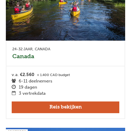
24-32 JAAR
CANADA
Canada
v.a.
€2.560
+ 1.400 CAD budget
6-11 deelnemers
19 dagen
3 vertrekdata
Reis bekijken