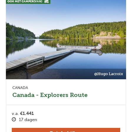
OOK MET CAMPER(VAN)
@Hugo Lacroix
CANADA
Canada - Explorers Route
v.a.
€1.441
17 dagen