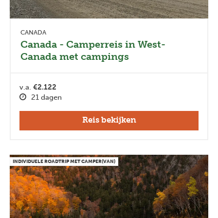
CANADA
Canada - Camperreis in West-
Canada met campings
v.a.
€2.122
21 dagen
Reis bekijken
INDIVIDUELE ROADTRIP MET CAMPER(VAN)
Previous
Next