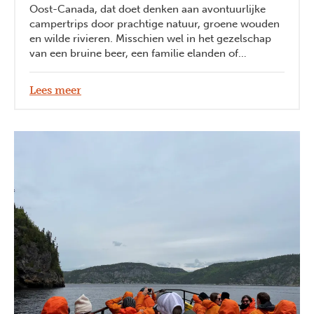
Oost-Canada, dat doet denken aan avontuurlijke
campertrips door prachtige natuur, groene wouden
en wilde rivieren. Misschien wel in het gezelschap
van een bruine beer, een familie elanden of
stekelvarkens. Maar is deze regio, en meer in het
bijzonder de provincie Québec, ook een paradijs
Lees meer
voor foodies? Onze collega Wietse (marketing &
communicatie) ging op onderzoek uit. Hieronder
vind je zijn top drie culinaire tips uit Oost-Canada