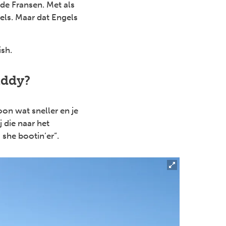
de Fransen. Met als
els. Maar dat Engels
sh.
uddy?
on wat sneller en je
 die naar het
she bootin’er”.