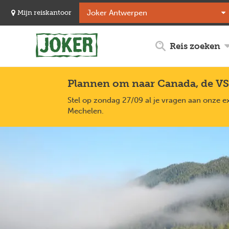
Overslaan
Mijn reiskantoor
en
naar
de
Reis zoeken
inhoud
gaan
Plannen om naar Canada, de VS
Stel op zondag 27/09 al je vragen aan onze e
Mechelen.