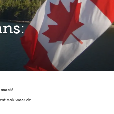
ans:
apsack!
best ook waar de