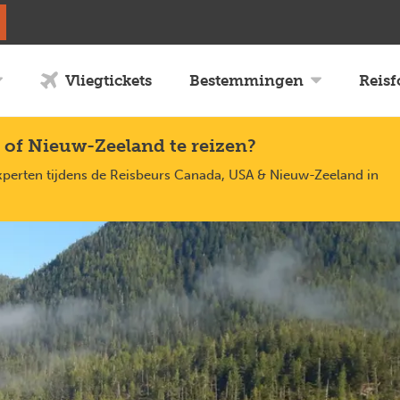
Vliegtickets
Bestemmingen
Reis
 of Nieuw-Zeeland te reizen?
xperten tijdens de Reisbeurs Canada, USA & Nieuw-Zeeland in