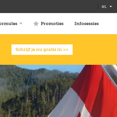
Full
Close
NL
screen
formules
Promoties
Infosessies
Schrijf je nu gratis in >>