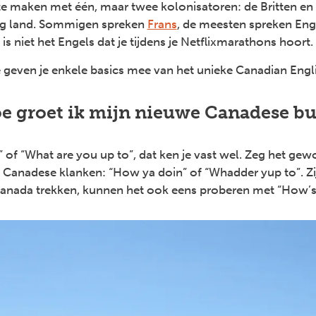
te maken met één, maar twee kolonisatoren: de Britten en 
ig land. Sommigen spreken
Frans
, de meesten spreken Eng
is niet het Engels dat je tijdens je Netflixmarathons hoort.
geven je enkele basics mee van het unieke Canadian Engli
oe groet ik mijn nieuwe Canadese b
of “What are you up to”, dat ken je vast wel. Zeg het gewo
ke Canadese klanken: “How ya doin” of “Whadder yup to”. Zij
Canada trekken, kunnen het ook eens proberen met “How’s 