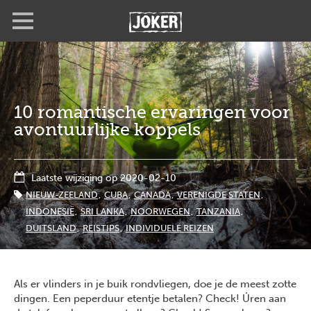
Overslaan
Full
Close
en
screen
naar
de
inhoud
gaan
10 romantische ervaringen voor
avontuurlijke koppels
Laatste wijziging op 2020-02-10
NIEUW-ZEELAND
CUBA
CANADA
VERENIGDE STATEN
INDONESIË
SRI LANKA
NOORWEGEN
TANZANIA
DUITSLAND
REISTIPS
INDIVIDUELE REIZEN
Als er vlinders in je buik rondvliegen, doe je de meest zotte
dingen. Een peperduur etentje betalen? Check! Úren aan