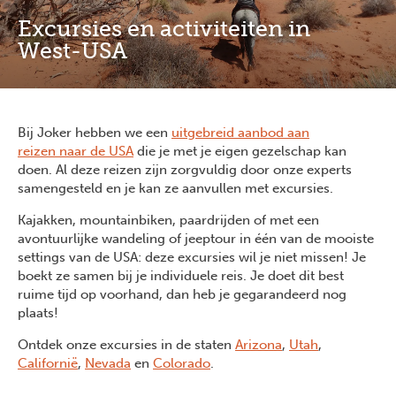
Excursies en activiteiten in
West-USA
Bij Joker hebben we een
uitgebreid aanbod aan
reizen
naar de USA
die je met je eigen gezelschap kan
doen. Al deze reizen zijn zorgvuldig door onze experts
samengesteld en je kan ze aanvullen met excursies.
Kajakken, mountainbiken, paardrijden of met een
avontuurlijke wandeling of jeeptour in één van de mooiste
settings van de USA: deze excursies wil je niet missen! Je
boekt ze samen bij je individuele reis. Je doet dit best
ruime tijd op voorhand, dan heb je gegarandeerd nog
plaats!
Ontdek onze excursies in de staten
Arizona
,
Utah
,
Californië
,
Nevada
en
Colorado
.