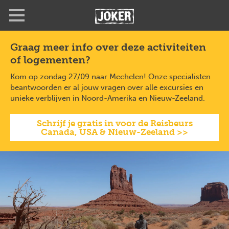
Overslaan
Full
Close
en
screen
naar
de
Graag meer info over deze activiteiten
inhoud
of logementen?
gaan
Kom op zondag 27/09 naar Mechelen! Onze specialisten
beantwoorden er al jouw vragen over alle excursies en
unieke verblijven in Noord-Amerika en Nieuw-Zeeland.
Schrijf je gratis in voor de Reisbeurs
Canada, USA & Nieuw-Zeeland >>