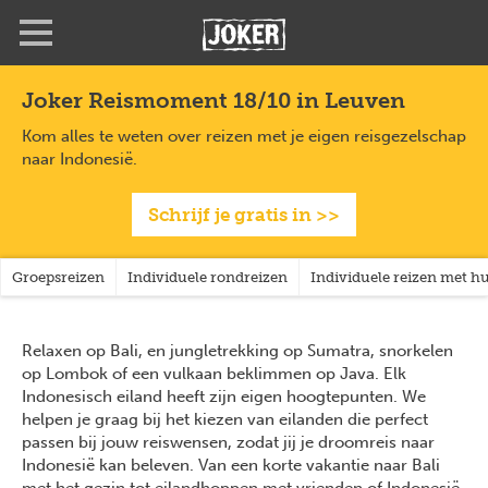
Overslaan
Full
Close
en
screen
naar
de
Joker Reismoment 18/10 in Leuven
inhoud
gaan
Kom alles te weten over reizen met je eigen reisgezelschap
naar Indonesië.
Schrijf je gratis in >>
Groepsreizen
Individuele rondreizen
Individuele reizen met 
Relaxen op Bali, en jungletrekking op Sumatra, snorkelen
op Lombok of een vulkaan beklimmen op Java. Elk
Indonesisch eiland heeft zijn eigen hoogtepunten. We
helpen je graag bij het kiezen van eilanden die perfect
passen bij jouw reiswensen, zodat jij je droomreis naar
Indonesië kan beleven. Van een korte vakantie naar Bali