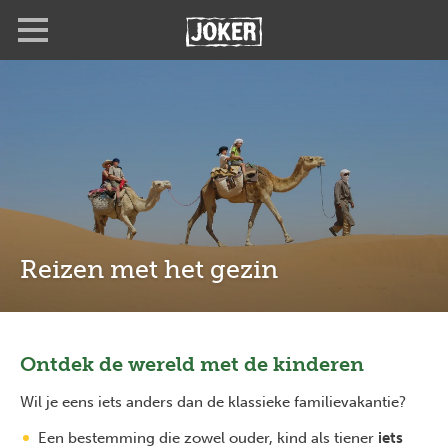
Overslaan
Full
Close
en
screen
naar
de
inhoud
gaan
Reizen met het gezin
Ontdek de wereld met de kinderen
Wil je eens iets anders dan de klassieke familievakantie?
Een bestemming die zowel ouder, kind als tiener
iets