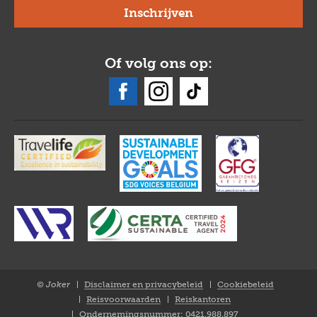
Of volg ons op:
© Joker
Disclaimer en privacybeleid
Cookiebeleid
Closure
Reisvoorwaarden
Reiskantoren
NL
Ondernemingsnummer: 0421.988.897