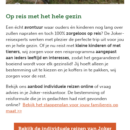
Op reis met het hele gezin
Een écht
avontuur
waar ouders én kinderen nog lang over
zullen napraten en toch 100%
zorgeloos op reis
? De Joker-
reisexperts werken met plezier de perfecte trip uit voor jou
en je hele gezin. Of je nu reist met
kleine kinderen of met
tieners
, wij zorgen voor een reisprogramma
aangepast
aan ieders leeftijd en interesses
, zodat het gegarandeerd
boeiend wordt voor elk gezinslid! Jij hoeft alleen je
bestemming uit te kiezen en je koffers in te pakken, wij
zorgen voor de rest.
Bekijk ons
aanbod individuele reizen online
of vraag
advies in je Joker-reiskantoor. De bestemming of
reisformule die je in gedachten had niet gevonden
online?
Bekijk het stappenplan voor jouw familiereis op
maat >>
Bekijk de individuele reizen van Joker