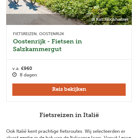
@ Ralf Hochhauser
FIETSREIZEN
OOSTENRIJK
Oostenrijk - Fietsen in
Salzkammergut
v.a.
€960
8 dagen
Reis bekijken
Fietsreizen in Italië
Ook Italië kent prachtige fietsroutes. Wij selecteerden er
alvast eentje in de hak van de Italiaanse laars. Vanuit Lecce