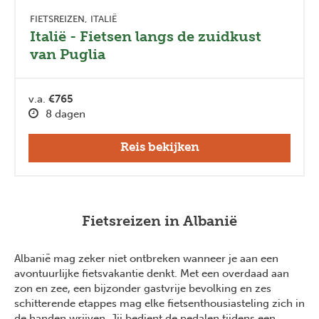
FIETSREIZEN
ITALIË
Italië - Fietsen langs de zuidkust
van Puglia
v.a.
€765
8 dagen
Reis bekijken
Fietsreizen in Albanië
Albanië mag zeker niet ontbreken wanneer je aan een
avontuurlijke fietsvakantie denkt. Met een overdaad aan
zon en zee, een bijzonder gastvrije bevolking en zes
schitterende etappes mag elke fietsenthousiasteling zich in
de handen wrijven. Jij bedient de pedalen tijdens een