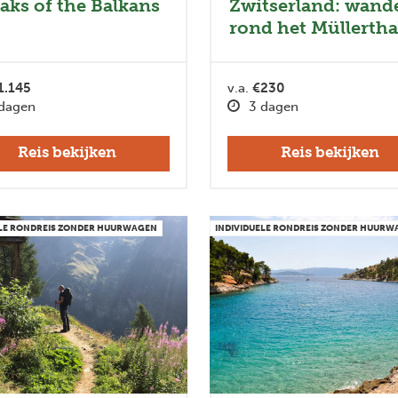
Zwitserland: wand
eaks of the Balkans
rond het Müllertha
1.145
v.a.
€230
dagen
3 dagen
Reis bekijken
Reis bekijken
ELE RONDREIS ZONDER HUURWAGEN
INDIVIDUELE RONDREIS ZONDER HUUR