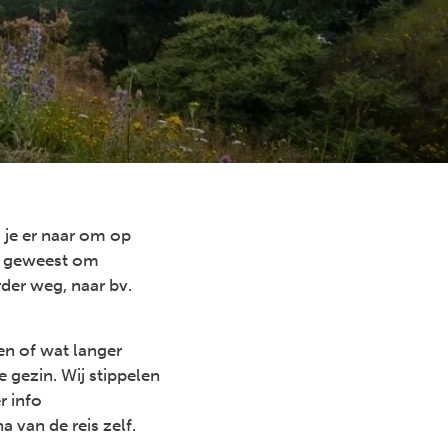
 je er naar om op
om geweest om
der weg, naar bv.
en of wat langer
e gezin. Wij stippelen
r info
na van de reis zelf.