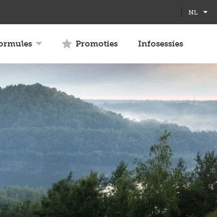
Full
Close
NL
screen
formules
Promoties
Infosessies