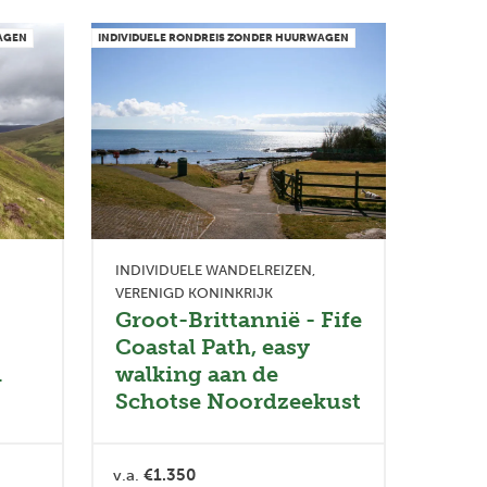
WAGEN
INDIVIDUELE RONDREIS ZONDER HUURWAGEN
INDIVIDUELE WANDELREIZEN
VERENIGD KONINKRIJK
Groot-Brittannië - Fife
Coastal Path, easy
n
walking aan de
Schotse Noordzeekust
v.a.
€1.350