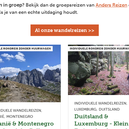
 in groep
? Bekijk dan de groepsreizen van
Anders Reizen
ls je van een echte uitdaging houdt.
Al onze wandelreizen >>
ELE RONDREIS ZONDER HUURWAGEN
INDIVIDUELE RONDREIS ZONDER HUUR
INDIVIDUELE WANDELREIZEN
LUXEMBURG
DUITSLAND
IDUELE WANDELREIZEN
Duitsland &
IË
MONTENEGRO
Luxemburg - Klein
anië & Montenegro