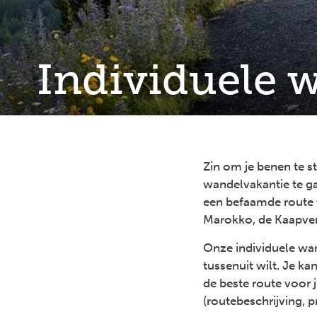
Individuele 
Zin om je benen te s
wandelvakantie te ga
een befaamde route t
Marokko, de Kaapver
Onze individuele wan
tussenuit wilt. Je ka
de beste route voor 
(routebeschrijving, p