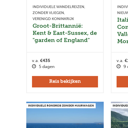
INDIVIDUELE WANDELREIZEN
INDIV
ZONDER VLIEGEN
NIEUW
Ital
VERENIGD KONINKRIJK
Groot-Brittannië:
Com
Kent & East-Sussex, de
Vall
"garden of England"
Mon
v.a.
€435
v.a.
€
5 dagen
9 
Reis bekijken
INDIVIDUELE RONDREIS ZONDER HUURWAGEN
INDIVIDU
Previous