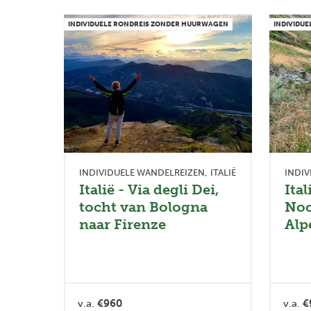
INDIVIDUELE RONDREIS ZONDER HUURWAGEN
INDIVIDU
INDIVIDUELE WANDELREIZEN
ITALIË
INDIV
Italië - Via degli Dei,
Ital
tocht van Bologna
Noo
naar Firenze
Alp
v.a.
€960
v.a.
€