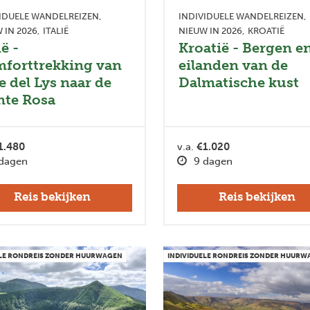
IDUELE WANDELREIZEN
INDIVIDUELE WANDELREIZEN
 IN 2026
ITALIË
NIEUW IN 2026
KROATIË
ië -
Kroatië - Bergen e
forttrekking van
eilanden van de
e del Lys naar de
Dalmatische kust
te Rosa
1.480
v.a.
€1.020
dagen
9 dagen
Reis bekijken
Reis bekijken
ELE RONDREIS ZONDER HUURWAGEN
INDIVIDUELE RONDREIS ZONDER HUUR