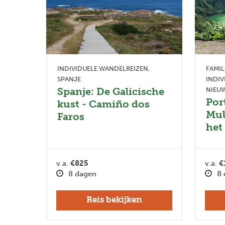
INDIVIDUELE WANDELREIZEN
FAMIL
SPANJE
INDIV
Spanje: De Galicische
NIEUW
Por
kust - Camiño dos
Mul
Faros
het
v.a.
€825
v.a.
€
8 dagen
8 
Reis bekijken