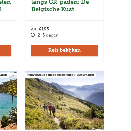
elen
langs GR-paden: De
l
Belgische Kust
v.a.
€195
2-5 dagen
Reis bekijken
WAGEN
INDIVIDUELE RONDREIS ZONDER HUURWAGEN