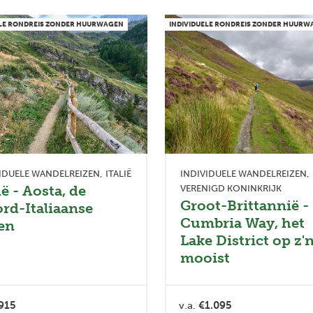
ELE RONDREIS ZONDER HUURWAGEN
INDIVIDUELE RONDREIS ZONDER HUUR
IDUELE WANDELREIZEN
ITALIË
INDIVIDUELE WANDELREIZEN
ië - Aosta, de
VERENIGD KONINKRIJK
Groot-Brittannië -
rd-Italiaanse
Cumbria Way, het
en
Lake District op z'
mooist
915
v.a.
€1.095