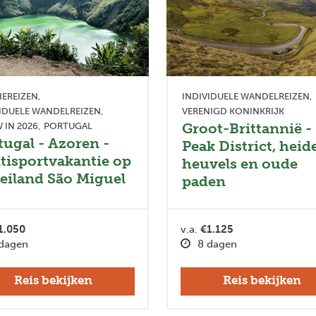
IEREIZEN
INDIVIDUELE WANDELREIZEN
IDUELE WANDELREIZEN
VERENIGD KONINKRIJK
Groot-Brittannië -
 IN 2026
PORTUGAL
tugal - Azoren -
Peak District, heide
tisportvakantie op
heuvels en oude
 eiland São Miguel
paden
1.050
v.a.
€1.125
dagen
8 dagen
Reis bekijken
Reis bekijken