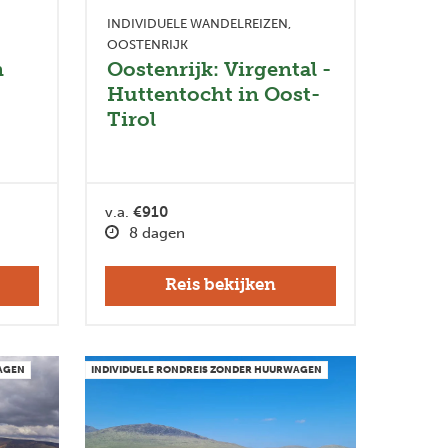
INDIVIDUELE WANDELREIZEN
OOSTENRIJK
n
Oostenrijk: Virgental -
Huttentocht in Oost-
Tirol
v.a.
€910
8 dagen
Reis bekijken
WAGEN
INDIVIDUELE RONDREIS ZONDER HUURWAGEN
Next