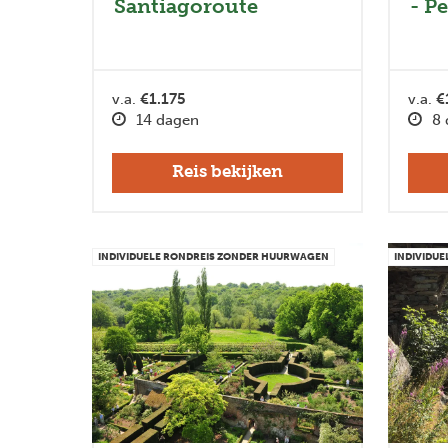
Santiagoroute
- P
v.a.
€1.175
v.a.
€
14 dagen
8 
Reis bekijken
INDIVIDUELE RONDREIS ZONDER HUURWAGEN
INDIVIDU