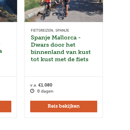
FIETSREIZEN
SPANJE
Spanje Mallorca -
e
Dwars door het
a
binnenland van kust
tot kust met de fiets
v.a.
€1.080
8 dagen
Reis bekijken
Next