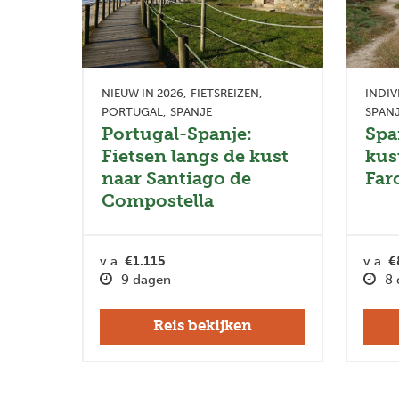
NIEUW IN 2026
FIETSREIZEN
INDIV
PORTUGAL
SPANJE
SPAN
Portugal-Spanje:
Spa
Fietsen langs de kust
kus
naar Santiago de
Far
Compostella
v.a.
€1.115
v.a.
€
9 dagen
8 
Reis bekijken
Previous