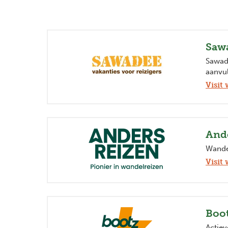
Saw
Sawade
aanvu
Visit 
And
Wandel
Visit 
Boo
Actiev