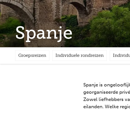
Spanje
Groepsreizen
Individuele rondreizen
Individ
Spanje is ongelooflijk
georganiseerde privé 
Zowel liefhebbers va
eilanden. Welke regio