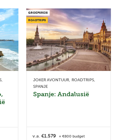
GROEPSREIS
ROADTRIPS
S
JOKER AVONTUUR
ROADTRIPS
SPANJE
,
Spanje: Andalusië
ië
v.a.
€1.579
+ €800 budget