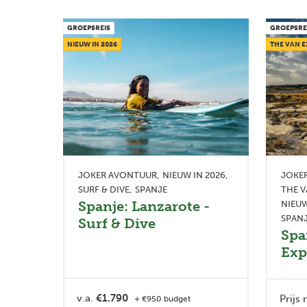
GROEPSREIS
GROEPSRE
NIEUW IN 2026
THE VAN E
JOKER AVONTUUR
NIEUW IN 2026
JOKE
SURF & DIVE
SPANJE
THE V
Spanje: Lanzarote -
NIEUW
SPAN
Surf & Dive
Spa
Exp
v.a.
€1.790
Prijs
+ €950 budget