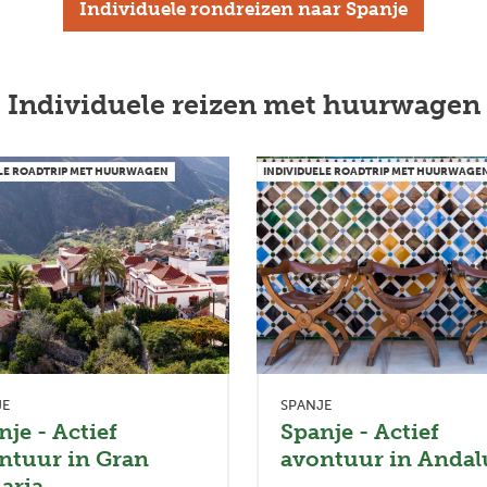
Individuele rondreizen naar Spanje
Individuele reizen met huurwagen
ELE ROADTRIP MET HUURWAGEN
INDIVIDUELE ROADTRIP MET HUURWAGE
JE
SPANJE
nje - Actief
Spanje - Actief
ntuur in Gran
avontuur in Andal
aria