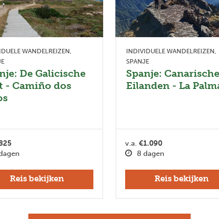
IDUELE WANDELREIZEN
INDIVIDUELE WANDELREIZEN
JE
SPANJE
nje: De Galicische
Spanje: Canarisch
t - Camiño dos
Eilanden - La Palm
os
825
v.a.
€1.090
dagen
8 dagen
Reis bekijken
Reis bekijken