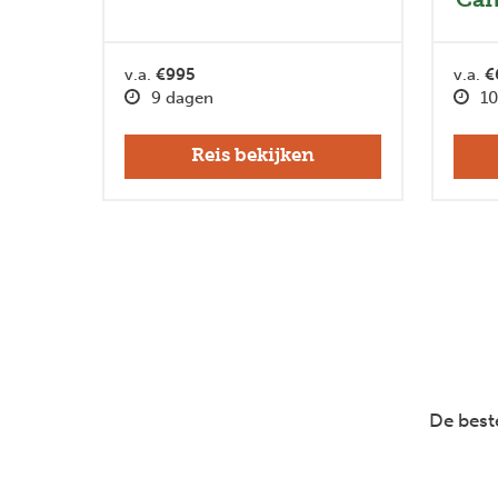
v.a.
€995
v.a.
€
9 dagen
10
Reis bekijken
De beste