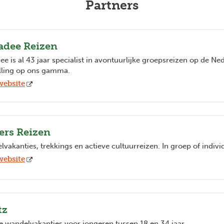
Partners
adee Reizen
e is al 43 jaar specialist in avontuurlijke groepsreizen op de Ne
lling op ons gamma.
website
ers Reizen
vakanties, trekkings en actieve cultuurreizen. In groep of indivi
website
tz
e wandelvakanties voor jongeren tussen 18 en 34 jaar