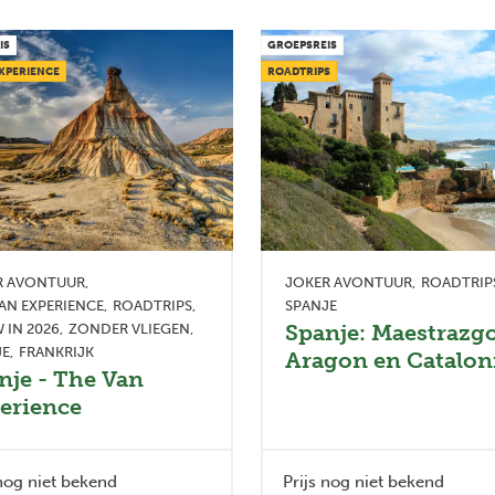
IS
GROEPSREIS
XPERIENCE
ROADTRIPS
R AVONTUUR
JOKER AVONTUUR
ROADTRIP
AN EXPERIENCE
ROADTRIPS
SPANJE
Spanje: Maestrazgo
 IN 2026
ZONDER VLIEGEN
JE
FRANKRIJK
Aragon en Catalon
nje - The Van
erience
 nog niet bekend
Prijs nog niet bekend