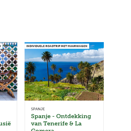
N
INDIVIDUELE ROADTRIP MET HUURWAGEN
SPANJE
Spanje - Ontdekking
usië
van Tenerife & La
Gomera