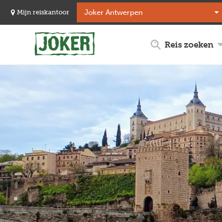
Overslaan
Mijn reiskantoor
en
naar
de
Reis zoeken
inhoud
gaan