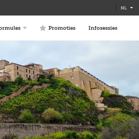
Full
Close
NL
screen
formules
Promoties
Infosessies