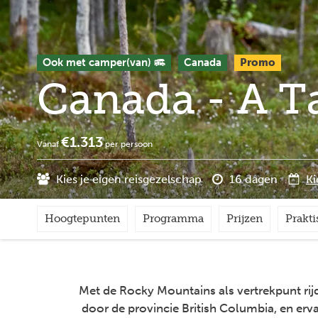
Ook met camper(van)
Canada
Promo
Canada - A T
€1.313
Vanaf
per persoon
Kies je eigen reisgezelschap
16 dagen
Ki
Hoogtepunten
Programma
Prijzen
Prakti
Met de Rocky Mountains als vertrekpunt rij
door de provincie British Columbia, en erv