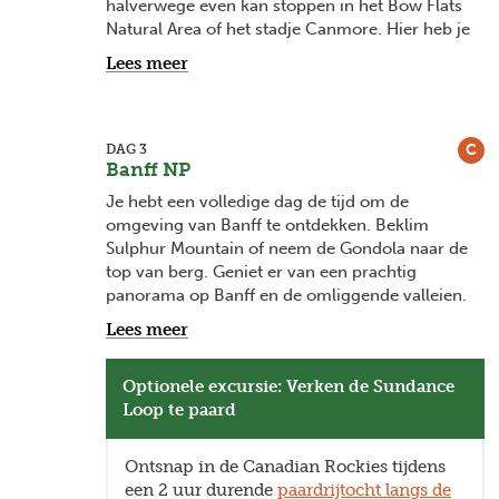
halverwege even kan stoppen in het Bow Flats
Natural Area of het stadje Canmore. Hier heb je
een prachtig zicht op de Rockies en de bekende
Lees meer
pieken "Three Sisters".
Aan het einde van de rit bereik je het levendige
Banff Town in
Canada's meest beroemde
C
DAG 3
nationale park.
Banff NP
Het dorp vormt een sterk
contrast met de omliggende natuur. Natuur is
Je hebt een volledige dag de tijd om de
hier heer en meester, maar ook het centrum met
omgeving van Banff te ontdekken. Beklim
winkels, gezellige pubs en leuke restaurants is
Sulphur Mountain of neem de Gondola naar de
het verkennen waard.
top van berg. Geniet er van een prachtig
panorama op Banff en de omliggende valleien.
Leer meteen ook iets bij over de geschiedenis
Lees meer
van het park in het Above Banff Interpretive
Centre, leuk voor jong en oud.
Optionele excursie: Verken de Sundance
Loop te paard
Andere iconische uitzichten van Banff vind je na
een korte wandeling, op de top van Tunnel
Mountain, langs de glooiende paden van de
Ontsnap in de Canadian Rockies tijdens
Sunshine Meadows Trail of tijdens een
een 2 uur durende
paardrijtocht langs de