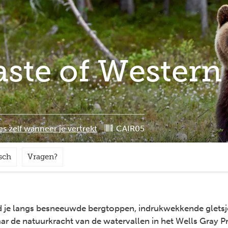
aste of Wester
es zelf wanneer je vertrekt
CAIR05
sch
Vragen?
d je langs besneeuwde bergtoppen, indrukwekkende gletsj
aar de natuurkracht van de watervallen in het Wells Gray P