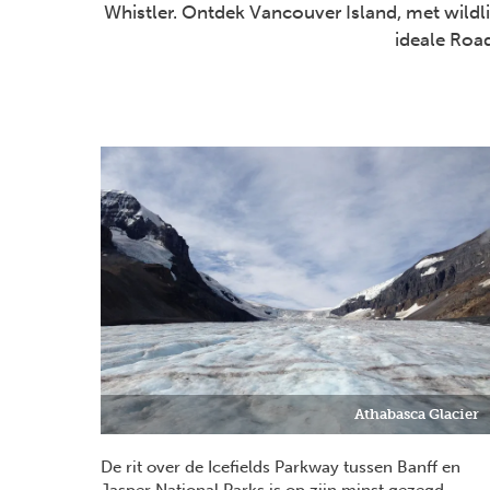
Whistler. Ontdek Vancouver Island, met wildlif
ideale Road
Athabasca Glacier
De rit over de Icefields Parkway tussen Banff en
Jasper National Parks is op zijn minst gezegd