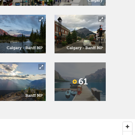
Calgary
Calgary - Banff NP
Calgary - Banff NP
61
Banff NP
Next