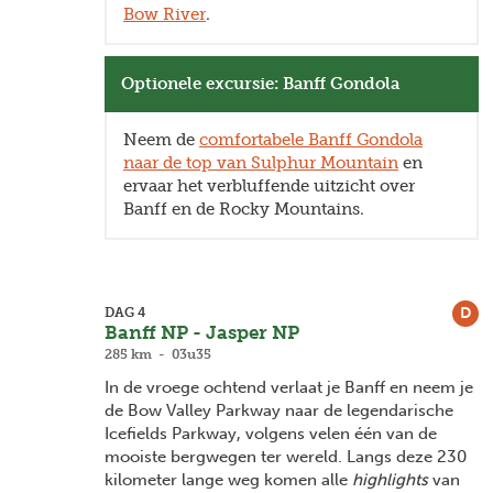
paardrijdtocht over de Sundance
Bow River
.
Loop. Verfrissing kan je vinden aan het water
met een boottocht op het kristalheldere Lake
Minnewanka of tijdens een kajaktocht over de
Optionele excursie: Banff Gondola
Vermillion Lakes.
Neem de
comfortabele Banff Gondola
naar de top van Sulphur Mountain
en
ervaar het verbluffende uitzicht over
Banff en de Rocky Mountains.
D
DAG 4
Banff NP - Jasper NP
285 km - 03u35
In de vroege ochtend verlaat je Banff en neem je
de Bow Valley Parkway naar de legendarische
Icefields Parkway, volgens velen één van de
mooiste bergwegen ter wereld. Langs deze 230
kilometer lange weg komen alle
highlights
van