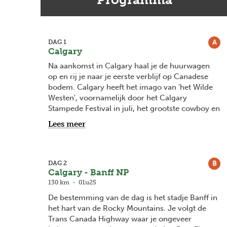
A
DAG 1
Calgary
Na aankomst in Calgary haal je de huurwagen
op en rij je naar je eerste verblijf op Canadese
bodem. Calgary heeft het imago van 'het Wilde
Westen', voornamelijk door het Calgary
Stampede Festival in juli, het grootste cowboy en
rodeo festival ter wereld!
Lees meer
Een aanrader is een wandeling door het Eau
Claire park en Prince's Island Park, beide gelegen
aan de Bow River in downtown Calgary. Wil je al
B
DAG 2
een eerste glimp opvangen van de Canadese
Calgary - Banff NP
Rocky Mountains? Neem de lift naar het
130 km - 01u25
observatieplatform van de 190m hoge Calgary
D
e bestemming van de dag is het stadje Banff in
Tower en geniet van een 360° panorama.
het hart van de Rocky Mountains.
Je volgt de
Trans Canada Highway waar je ongeveer