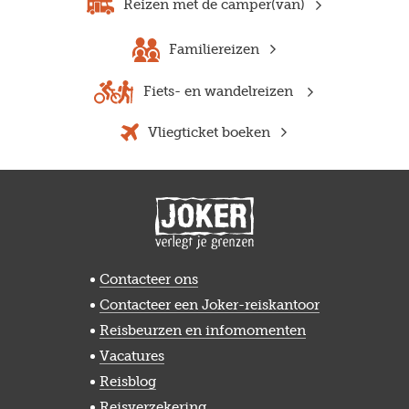
Reizen met de camper(van)
Familiereizen
Fiets- en wandelreizen
Vliegticket boeken
Contacteer ons
Contacteer een Joker-reiskantoor
Reisbeurzen en infomomenten
Vacatures
Reisblog
Reisverzekering