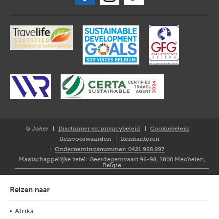
© Joker
Disclaimer en privacybeleid
Cookiebeleid
Closure
Reisvoorwaarden
Reiskantoren
NL
Ondernemingsnummer: 0421.988.897
Maatschappelijke zetel: Geerdegemvaart 96-98, 2800 Mechelen,
België
Reizen naar
Afrika