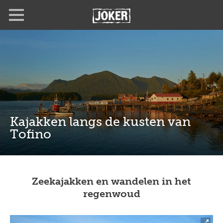
Overslaan
Full
Close
en
screen
naar
de
inhoud
gaan
Kajakken langs de kusten van
Tofino
Zeekajakken en wandelen in het
regenwoud