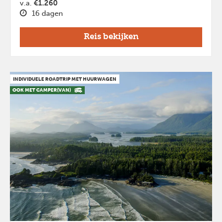
v.a.
€1.260
16 dagen
Reis bekijken
INDIVIDUELE ROADTRIP MET HUURWAGEN
OOK MET CAMPER(VAN)