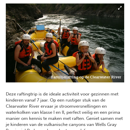
Familierafting op de Clearwater River
Deze raftingtrip is de ideale activiteit voor gezinnen met
kinderen vanaf 7 jaar. Op een rustiger stuk van de
Clearwater River ervaar je stroomversnellingen en
waterkolken van klasse I en II, perfect veilig en een prima
manier om kennis te maken met raften. Geniet samen met
je kinderen van de vulkanische canyons van Wells Gray