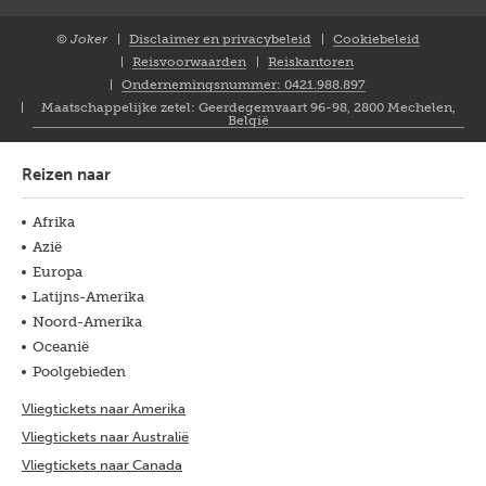
© Joker
Disclaimer en privacybeleid
Cookiebeleid
Closure
Reisvoorwaarden
Reiskantoren
NL
Ondernemingsnummer: 0421.988.897
Maatschappelijke zetel: Geerdegemvaart 96-98, 2800 Mechelen,
België
Reizen naar
Afrika
Azië
Europa
Latijns-Amerika
Noord-Amerika
Oceanië
Poolgebieden
Vliegtickets naar Amerika
Vliegtickets naar Australië
Vliegtickets naar Canada