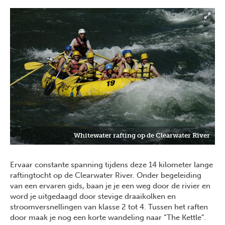
Whitewater rafting op de Clearwater River
Ervaar constante spanning tijdens deze 14 kilometer lange
raftingtocht op de Clearwater River. Onder begeleiding
van een ervaren gids, baan je je een weg door de rivier en
word je uitgedaagd door stevige draaikolken en
stroomversnellingen van klasse 2 tot 4. Tussen het raften
door maak je nog een korte wandeling naar “The Kettle”.