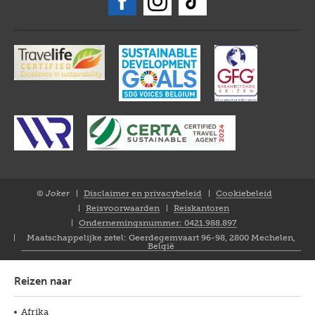
© Joker
Disclaimer en privacybeleid
Cookiebeleid
Closure
Reisvoorwaarden
Reiskantoren
NL
Ondernemingsnummer: 0421.988.897
Maatschappelijke zetel: Geerdegemvaart 96-98, 2800 Mechelen,
België
Reizen naar
Afrika