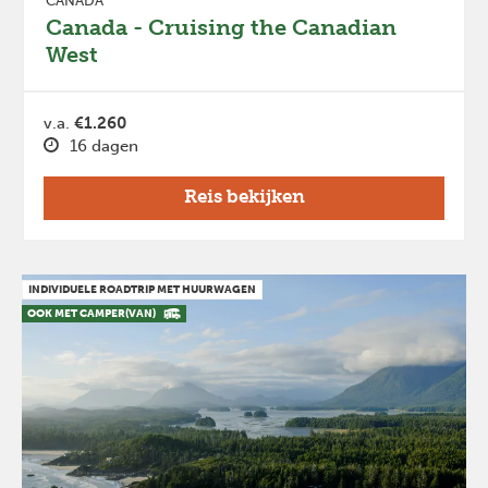
CANADA
Canada - Cruising the Canadian
West
v.a.
€1.260
16 dagen
Reis bekijken
INDIVIDUELE ROADTRIP MET HUURWAGEN
OOK MET CAMPER(VAN)