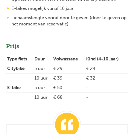
E-bikes mogelijk vanaf 16 jaar
Lichaamslengte vooraf door te geven (door te geven op
het moment van reservatie)
Prijs
Type fiets
Duur
Volwassene
Kind (4-10 jaar)
Citybike
5 uur
€ 29
€ 24
10 uur
€ 39
€ 32
E-bike
5 uur
€ 50
-
10 uur
€ 68
-