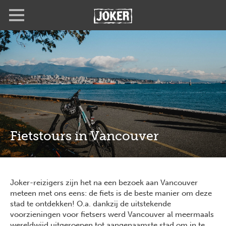
Overslaan
Full
Close
en
screen
naar
de
inhoud
gaan
Fietstours in Vancouver
Joker-reizigers zijn het na een bezoek aan Vancouver
meteen met ons eens: de fiets is de beste manier om deze
stad te ontdekken! O.a. dankzij de uitstekende
voorzieningen voor fietsers werd Vancouver al meermaals
wereldwijd uitgeroepen tot aangenaamste stad om in te