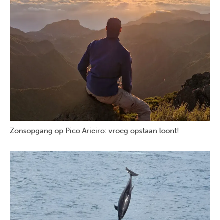
Zonsopgang op Pico Arieiro: vroeg opstaan loont!