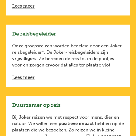
naar regio’s met
een positief reisadvies
. Dit
Lees meer
houden we nauw in de gaten dankzij onze lokale
partners
en
https://diplomatie.belgium.be/nl/reisadviezen
.
Elke reiziger is verplicht
De reisbegeleider
een
reisbijstandsverzekering
te nemen.
De
reisbijstandsverzekering van KBC
is
Onze groepsreizen worden begeleid door een Joker-
inbegrepen bij de prijs van je reis (via KBC). Je
reisbegeleider*. De Joker-reisbegeleiders zijn
bent dus ook verzekerd voor avontuurlijke
vrijwilligers
. Ze bereiden de reis tot in de puntjes
activiteiten zoals raften, duiken en
voor en zorgen ervoor dat alles ter plaatse vlot
bungeejumpen.
verloopt.
Lees meer
Ze hebben oog voor leuke plekjes maar zijn
geen
traditionele gidsen
. Daarom schakelen ze regelmatig
lokale gidsen in die je nog veel meer kunnen
vertellen over de plaatsen die je bezoekt.
De Joker-reisbegeleiders volgen een
tweejarige
Duurzamer op reis
opleiding
bij
Karavaan vzw
, gecertificeerd door
Toerisme Vlaanderen
. Je ontmoet je reisbegeleider
Bij Joker reizen we met respect voor mens, dier en
tijdens de vertrekvergadering enkele weken voor de
natuur. We willen een
positieve impact
hebben op de
reis.
plaatsen die we bezoeken. Zo reizen we in kleine
*Bij sommige programma’s (zoals o.a. de