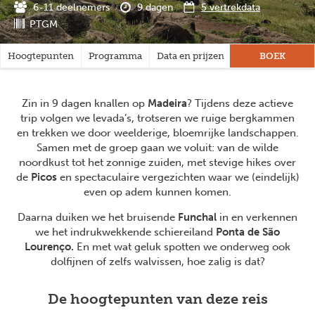
6-11 deelnemers
9 dagen
5 vertrekdata
PTGM
Hoogtepunten
Programma
Data en prijzen
Praktisch
BOEK
Rei
Zin in 9 dagen knallen op
Madeira
? Tijdens deze actieve
trip volgen we levada’s, trotseren we ruige bergkammen
en trekken we door weelderige, bloemrijke landschappen.
Samen met de groep gaan we voluit: van de wilde
noordkust tot het zonnige zuiden, met stevige hikes over
de
Picos
en spectaculaire vergezichten waar we (eindelijk)
even op adem kunnen komen.
Daarna duiken we het bruisende
Funchal
in en verkennen
we het indrukwekkende schiereiland
Ponta de São
Lourenço.
En met wat geluk spotten we onderweg ook
dolfijnen of zelfs walvissen, hoe zalig is dat?
De hoogtepunten van deze reis