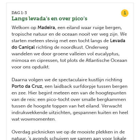
1
DAG 1-3
Langs levada’s en over pico’s
Welkom op
Madeira
, een eiland waar ruige bergen,
tropische natuur en de oceaan nooit ver weg zijn. We
starten meteen stevig met een tocht langs de
Levada
do Caniçal
richting de noordkust. Onderweg
wandelen we door groene valleien vol eucalyptus,
mimosa en cipressen, tot plots de Atlantische Oceaan
voor ons opduikt.
Daarna volgen we de spectaculaire kustlijn richting
Porto da Cruz
, een laidback surfdorpje tussen bergen
en zee. Hier begint meteen een van de hoogtepunten
van de reis: een pico-tocht over smalle bergkammen
tussen de hoogste toppen van het eiland. Verwacht
indrukwekkende uitzichten, gespannen kuiten en heel
wat wowmomenten.
Overdag picknicken we op de mooiste plekken in de
natuur, ’s avonds schuiven we samen aan voor lokale