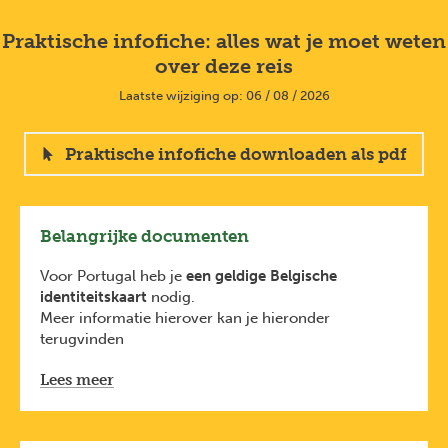
Praktische infofiche: alles wat je moet weten
over deze reis
Laatste wijziging op: 06 / 08 / 2026
Praktische infofiche downloaden als pdf
Belangrijke documenten
Voor Portugal heb je
een geldige Belgische
identiteitskaart
nodig.
Meer informatie hierover kan je hieronder
terugvinden
diplomatie.belgium.be/nl/
Lees meer
Deze formaliteiten zijn van toepassing voor
Belgische reizigers. Heb je een andere nationaliteit,
check dan de voorwaarden bij de ambassade van het
land waar je naartoe reist.