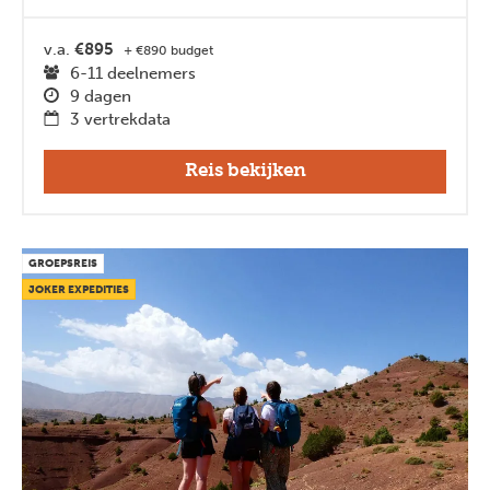
v.a.
€895
+ €890 budget
6-11 deelnemers
9 dagen
3 vertrekdata
Reis bekijken
GROEPSREIS
JOKER EXPEDITIES