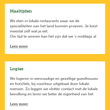
Wandelkledij
Goede regenjas
Maaltijden
Duurzame Tips:
Misschien kan je wel enkele spullen lenen van
We eten in lokale restaurants waar we de
iemand. Of neem een kijkje bij een verhuurdienst
specialiteiten van het land kunnen proeven. Je kiest
zoals die van A.S. Adventure.
meestal zelf wat je eet.
Om tijd te winnen kan het zijn dat we 's middags al
Neem een hervulbare drinkbus en
een duurzame
eens picknicken en 's avonds de keuken van onze
toilettas
mee
Lees meer
accommodatie gebruiken om ons eigen potje te
Neem herbruikbare zakken mee om bijvoorbeeld
koken.
vuile of natte kleren in te doen
Logies
We logeren in eenvoudige en gezellige guesthouses
en ho(s)tels, bij voorkeur uitgebaat door lokale
mensen. Zo leggen we vlotter contact met de lokale
bevolking en leren we beter de eigenheid van het
land kennen. In onze filosofie primeren eenvoud en
Lees meer
authenticiteit.
We slapen in 2-, 4-, of meerpersoonskamers. Soms