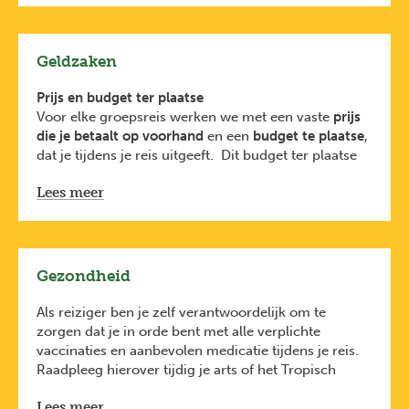
moeten we een dubbel bed delen. Een regelmatig
wisselende en gemengde kamerverdeling maken
deel uit van onze avontuurlijke manier van reizen.
Geldzaken
Prijs en budget ter plaatse
Voor elke groepsreis werken we met een vaste
prijs
die je betaalt op voorhand
en een
budget te plaatse
,
dat je tijdens je reis uitgeeft. Dit budget ter plaatse
wordt beheerd door de reisbegeleider en is een
Lees meer
raming van de kosten voor
verblijf, vervoer, eten,
activiteiten en fooien
en gaat
rechtstreeks naar de
lokale bevolking
.
Persoonlijke uitgaves
zoals souvenirs, extra drankjes
of optionele activiteiten, zijn niet meegerekend in de
Gezondheid
prijs of het budget.
Tijdens de vertrekvergadering kom je te weten
Als reiziger ben je zelf verantwoordelijk om te
hoeveel van dit budget je cash moet meenemen,
zorgen dat je in orde bent met alle verplichte
hoeveel je ter plaatse nog kunt afhalen en met welke
vaccinaties en aanbevolen medicatie tijdens je reis.
kaart je best betaalt.
Raadpleeg hierover tijdig je arts of het Tropisch
Voor niet-EU landen is een
creditcard
meestal
Instituut.
aangewezen om mee te betalen en geld af te halen.
Lees meer
Op
www.wanda.be
vind je het meest recente