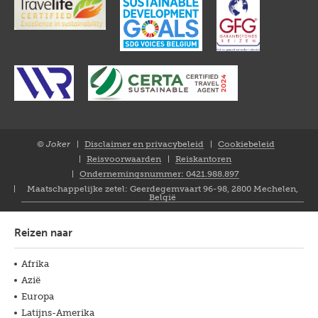
© Joker
Disclaimer en privacybeleid
Cookiebeleid
Closure
Reisvoorwaarden
Reiskantoren
NL
Ondernemingsnummer: 0421.988.897
Maatschappelijke zetel: Geerdegemvaart 96-98, 2800 Mechelen,
België
Reizen naar
Afrika
Azië
Europa
Latijns-Amerika