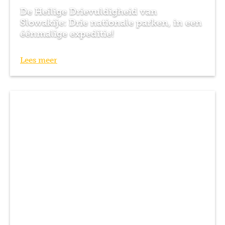
De Heilige Drievuldigheid van
Slowakije: Drie nationale parken, in een
éénmalige expeditie!
Lees meer