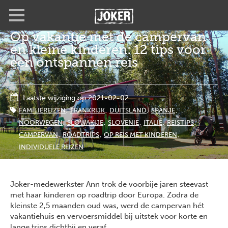
Overslaan
Full
Close
en
screen
naar
Op vakantie met de campervan
de
en kleine kinderen: 12 tips voor
inhoud
gaan
een ontspannen reis
Laatste wijziging op 2021-02-02
FAMILIEREIZEN
FRANKRIJK
DUITSLAND
SPANJE
NOORWEGEN
SLOWAKIJE
SLOVENIË
ITALIË
REISTIPS
CAMPERVAN
ROADTRIPS
OP REIS MET KINDEREN
INDIVIDUELE REIZEN
Joker-medewerkster Ann trok de voorbije jaren steevast
met haar kinderen op roadtrip door Europa. Zodra de
kleinste 2,5 maanden oud was, werd de campervan hét
vakantiehuis en vervoersmiddel bij uitstek voor korte en
lange trips dichtbij en veraf.