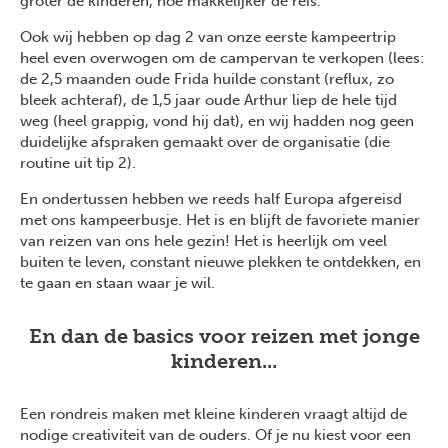
groter de kinderen, hoe makkelijker de reis.
Ook wij hebben op dag 2 van onze eerste kampeertrip
heel even overwogen om de campervan te verkopen (lees:
de 2,5 maanden oude Frida huilde constant (reflux, zo
bleek achteraf), de 1,5 jaar oude Arthur liep de hele tijd
Previous
Next
weg (heel grappig, vond hij dat), en wij hadden nog geen
duidelijke afspraken gemaakt over de organisatie (die
routine uit tip 2).
En ondertussen hebben we reeds half Europa afgereisd
met ons kampeerbusje. Het is en blijft de favoriete manier
van reizen van ons hele gezin! Het is heerlijk om veel
buiten te leven, constant nieuwe plekken te ontdekken, en
te gaan en staan waar je wil.
En dan de basics voor reizen met jonge
kinderen...
Een rondreis maken met kleine kinderen vraagt altijd de
nodige creativiteit van de ouders. Of je nu kiest voor een