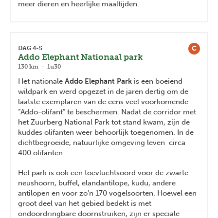
meer dieren en heerlijke maaltijden.
C
DAG 4-5
Addo Elephant Nationaal park
130 km - 1u30
Het nationale
Addo Elephant Park
is een boeiend
wildpark en werd opgezet in de jaren dertig om de
laatste exemplaren van de eens veel voorkomende
“Addo-olifant” te beschermen. Nadat de corridor met
het Zuurberg National Park tot stand kwam, zijn de
kuddes olifanten weer behoorlijk toegenomen. In de
dichtbegroeide, natuurlijke omgeving leven circa
400 olifanten.
Het park is ook een toevluchtsoord voor de zwarte
neushoorn, buffel, elandantilope, kudu, andere
antilopen en voor zo’n 170 vogelsoorten. Hoewel een
groot deel van het gebied bedekt is met
ondoordringbare doornstruiken, zijn er speciale