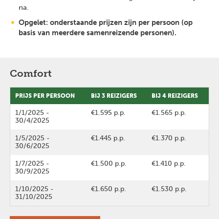
na.
Opgelet: onderstaande prijzen zijn per persoon (op
basis van meerdere samenreizende personen).
Comfort
PRIJS PER PERSOON
BIJ 3 REIZIGERS
BIJ 4 REIZIGERS
1/1/2025
-
€1.595 p.p.
€1.565 p.p.
30/4/2025
1/5/2025
-
€1.445 p.p.
€1.370 p.p.
30/6/2025
1/7/2025
-
€1.500 p.p.
€1.410 p.p.
30/9/2025
1/10/2025
-
€1.650 p.p.
€1.530 p.p.
31/10/2025