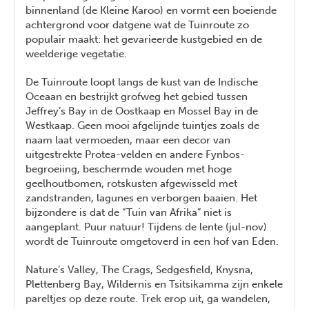
binnenland (de Kleine Karoo) en vormt een boeiende
achtergrond voor datgene wat de Tuinroute zo
populair maakt: het gevarieerde kustgebied en de
weelderige vegetatie.
De Tuinroute loopt langs de kust van de Indische
Oceaan en bestrijkt grofweg het gebied tussen
Jeffrey’s Bay in de Oostkaap en Mossel Bay in de
Westkaap. Geen mooi afgelijnde tuintjes zoals de
naam laat vermoeden, maar een decor van
uitgestrekte Protea-velden en andere Fynbos-
begroeiing, beschermde wouden met hoge
geelhoutbomen, rotskusten afgewisseld met
zandstranden, lagunes en verborgen baaien. Het
bijzondere is dat de “Tuin van Afrika” niet is
aangeplant. Puur natuur! Tijdens de lente (jul-nov)
wordt de Tuinroute omgetoverd in een hof van Eden.
Nature’s Valley, The Crags, Sedgesfield, Knysna,
Plettenberg Bay, Wildernis en Tsitsikamma zijn enkele
pareltjes op deze route. Trek erop uit, ga wandelen,