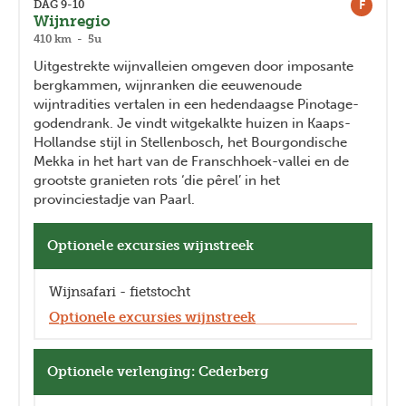
F
DAG 9-10
Wijnregio
410 km - 5u
Uitgestrekte wijnvalleien omgeven door imposante
bergkammen, wijnranken die eeuwenoude
wijntradities vertalen in een hedendaagse Pinotage-
godendrank. Je vindt witgekalkte huizen in Kaaps-
Hollandse stijl in Stellenbosch, het Bourgondische
Mekka in het hart van de Franschhoek-vallei en de
grootste granieten rots ‘die pêrel’ in het
provinciestadje van Paarl.
Optionele excursies wijnstreek
Wijnsafari - fietstocht
Optionele excursies wijnstreek
Optionele verlenging: Cederberg