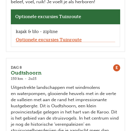
beleef, voel, ruik! Je voelt je als herboren!
Optionele excursies Tuinroute
kajak & lilo - zipline
Optionele excursies Tuinroute
E
DAG 8
Oudtshoorn
150 km - 2u15
Uitgestrekte landschappen met windmolens
en waterpompen, glooiende heuvels met in de verte
de valleien met aan de rand het impressionante
kustgebergte. Dit is Oudtshoorn, een klein
provinciestadje gelegen in het hart van de Karoo. Dit
is het gebied van de struisvogels. In het centrum vind
je nog de historische ‘verenpaleizen’ en
struisvogelboerderijen die je aandacht meer dan