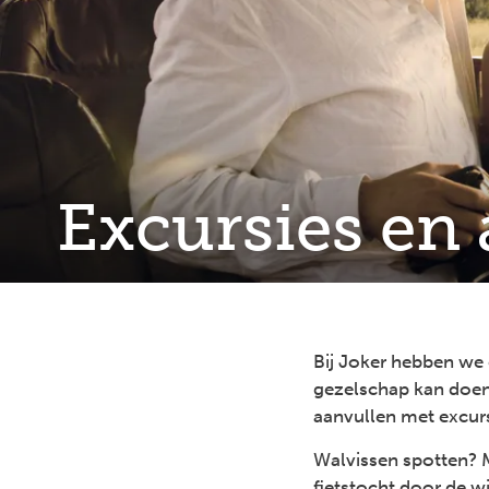
Excursies en 
Bij Joker hebben we
gezelschap kan doen.
aanvullen met excurs
Walvissen spotten? 
fietstocht door de w