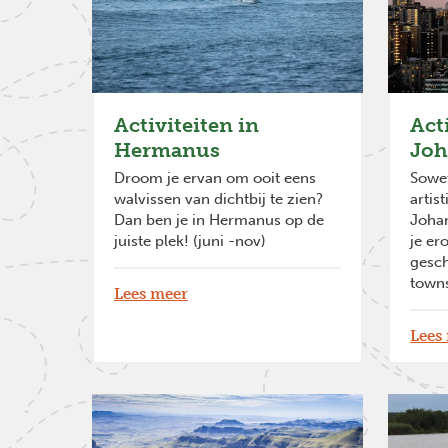
Activiteiten in
Act
Hermanus
Joh
Droom je ervan om ooit eens
Sowet
walvissen van dichtbij te zien?
artis
Dan ben je in Hermanus op de
Johan
juiste plek! (juni -nov)
je er
gesch
towns
Lees meer
Lees
Previous