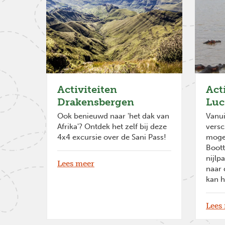
Activiteiten
Acti
Drakensbergen
Luc
Ook benieuwd naar 'het dak van
Vanui
Afrika'? Ontdek het zelf bij deze
versc
4x4 excursie over de Sani Pass!
mogel
Boott
nijlp
Lees meer
naar 
kan h
Lees