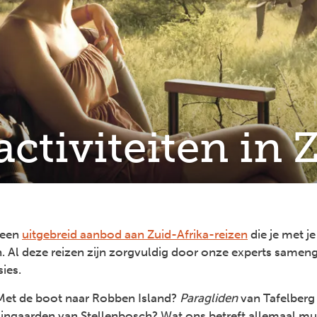
activiteiten in 
 een
uitgebreid aanbod aan Zuid-Afrika-reizen
die je met je
 Al deze reizen zijn zorgvuldig door onze experts sameng
ies.
Met de boot naar Robben Island?
Paragliden
van Tafelberg
ijngaarden van Stellenbosch? Wat ons betreft allemaal must