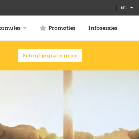
Full
Close
NL
screen
formules
Promoties
Infosessies
Schrijf je gratis in >>