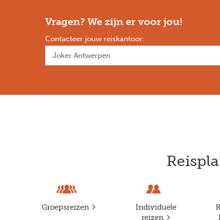
Vragen? We zijn er voor jou!
Contacteer jouw reiskantoor
:
Reispla
Groepsreizen
Individuele
R
reizen