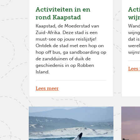
Activiteiten in en
Act
rond Kaapstad
wij
Kaapstad, de Moederstad van
Wande
Zuid-Afrika. Deze stad is een
wijng
must-see op jouw reislijstje!
dat i
Ontdek de stad met een hop on
werel
hop off bus, ga sandboarding op
wijns
de zandduinen of duik de
geschiedenis in op Robben
Lees
Island.
Lees meer