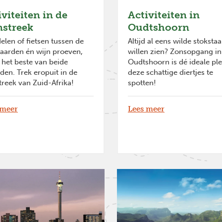
iviteiten in de
Activiteiten in
nstreek
Oudtshoorn
len of fietsen tussen de
Altijd al eens wilde stokstaa
aarden én wijn proeven,
willen zien? Zonsopgang in
s het beste van beide
Oudtshoorn is dé ideale pl
den. Trek eropuit in de
deze schattige diertjes te
treek van Zuid-Afrika!
spotten!
 meer
Lees meer