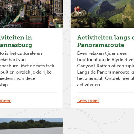
iviteiten in
Activiteiten langs 
annesburg
Panoramaroute
o is het culturele en
Even relaxen tijdens een
tieke hart van
boottocht op de Blyde Rive
nesburg. Met de fiets trek
Canyon? Raften of een zipl
opuit en ontdek je de rijke
Langs de Panoramaroute k
iedenis van deze
het allemaal! Ontdek hier al
hip.
activiteiten.
 meer
Lees meer