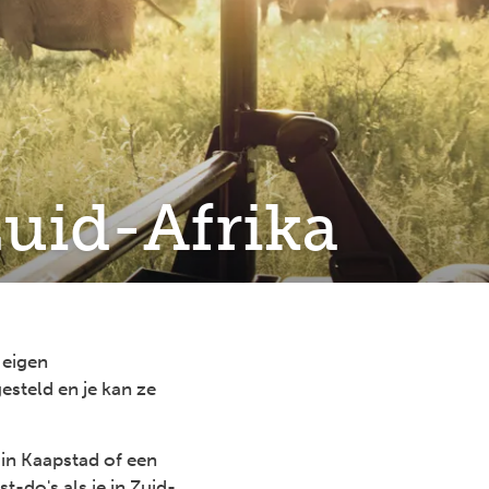
Zuid-Afrika
 eigen
esteld en je kan ze
 in Kaapstad of een
-do's als je in Zuid-