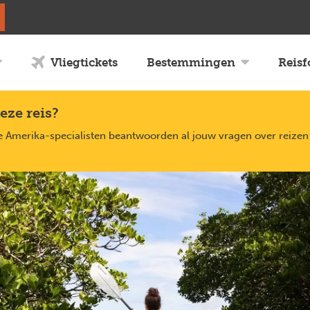
Vliegtickets
Bestemmingen
Reis
eze reis?
Amerika-specialisten beantwoorden al jouw vragen over reizen