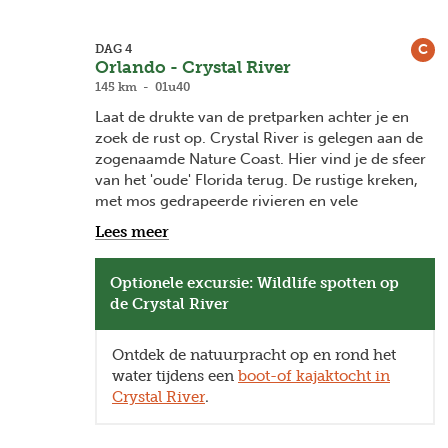
C
DAG 4
Orlando - Crystal River
145 km - 01u40
Laat de drukte van de pretparken achter je en
zoek de rust op. Crystal River is gelegen aan de
zogenaamde Nature Coast. Hier vind je de sfeer
van het 'oude' Florida terug. De rustige kreken,
met mos gedrapeerde rivieren en vele
warmwaterbronnen trekken niet alleen toeristen
Lees meer
aan, maar ook vele vissen, vogels én manatees.
Optionele excursie: Wildlife spotten op
Door de constante aangename temperatuur van
de Crystal River
de warmwaterbronnen is Crystal River een
geliefd oord voor deze zeekoeien
of
manatees.
Deze beschermde zoogdieren
Ontdek de natuurpracht op en rond het
worden vaak 'gentle giants' of 'zachte reuzen'
water tijdens een
boot-of kajaktocht in
genoemd.
Ga hier
het water op met de boot
Crystal River
.
(optioneel) om kennis te maken met deze
prachtige natuur en bijzondere dieren. Voor