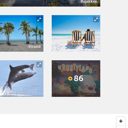
Kajakken
Strand
86
Next