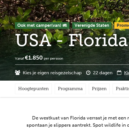
Ook met camper(van)
Verenigde Staten
Prom
USA - Florida
€1.850
Vanaf
per persoon
Kies je eigen reisgezelschap
22 dagen
Ki
Hoogtepunten
Programma
Prijzen
Prakti
De westkust van Florida verrast je met een m
spontaan je slippers aantrekt. Spot wildlife 