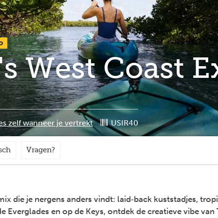
o
's West Coast E
es zelf wanneer je vertrekt
USIR40
sch
Vragen?
ix die je nergens anders vindt: laid‑back kuststadjes, tro
in de Everglades en op de Keys, ontdek de creatieve vibe v