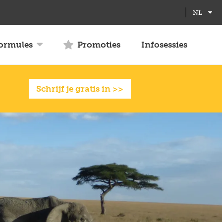
Full
Close
NL
screen
formules
Promoties
Infosessies
Schrijf je gratis in >>