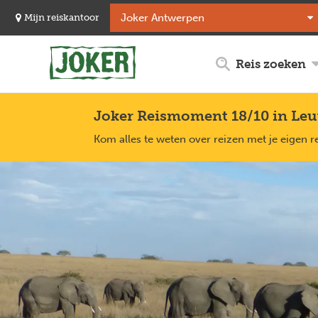
Overslaan
Mijn reiskantoor
en
naar
de
Reis zoeken
inhoud
gaan
Joker Reismoment 18/10 in Le
Kom alles te weten over reizen met je eigen r