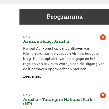
Programma
A
DAG 1
Aankomstdag: Arusha
Karibu! Aankomst op de luchthaven van
Kilimanjaro, aan de voet van Afrika’s hoogste
berg. Na het ophalen van de bagage en het
regelen van je visum word je aan de uitgang van
de luchthaven opgewacht en met een
privétransfer naar Arusha gebracht. Na een
Lees meer
uurtje rijden kom je aan in je lodge in Arusha.
B
DAG 2
Arusha - Tarangire National Park
(NP)