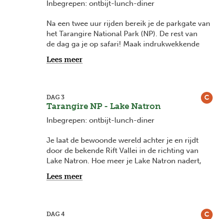
Inbegrepen: ontbijt-lunch-diner
Na een twee uur rijden bereik je de parkgate van
het Tarangire National Park (NP). De rest van
de dag ga je op safari! Maak indrukwekkende
foto's van de grillige baobab-bomen, geniet van
Lees meer
de mooie vergezichten in het park en
aanschouw hoe grote kuddes olifanten hun dorst
lessen aan de Tarangire rivier. Een schitterend
decor voor je eerste echte safari ervaring in
C
DAG 3
Tanzania!
Tarangire NP - Lake Natron
Inbegrepen: ontbijt-lunch-diner
Je laat de bewoonde wereld achter je en rijdt
door de bekende Rift Vallei in de richting van
Lake Natron. Hoe meer je Lake Natron nadert,
hoe spectaculairder het landschap wordt. In de
Lees meer
namiddag kom je aan in dit unieke gebied, met
op de achtergrond de machtige Ol Doinyo
Lengai vulkaan. Enkele kilometers verder vind je
Lake Natron terug. Een groot alkalisch meer dat
C
DAG 4