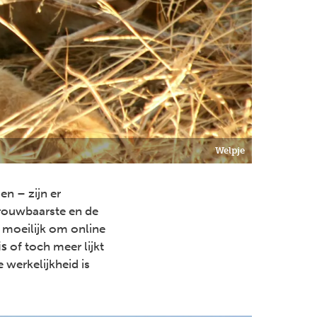
Welpje
n – zijn er
trouwbaarste en de
t moeilijk om online
is
of toch meer lijkt
 werkelijkheid is