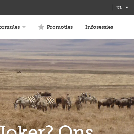
Full
Close
NL
screen
formules
Promoties
Infosessies
 Joker? Ons