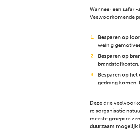
Wanneer een safari-a
Veelvoorkomende pra
Besparen op loon
weinig gemotivee
Besparen op bran
brandstofkosten, 
Besparen op het 
gedrang komen. Ee
Deze drie veelvoork
reisorganisatie natuu
meeste groepsreize
duurzaam mogelijk be