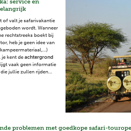
ika: service en
belangrijk
of valt je safarivakantie
e geboden wordt. Wanneer
ine rechtstreeks boekt bij
tor, heb je geen idee van
, kampeermateriaal,…)
 je kent de
achtergrond
rijgt vaak geen informatie
die jullie zullen rijden…
nde problemen met goedkope safari-tourope