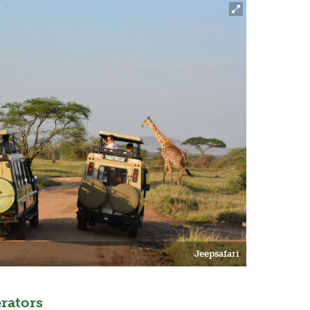
Jeepsafari
Next
rators