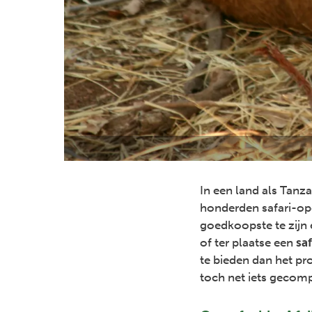
In een land als Tanz
honderden safari-ope
goedkoopste te zijn 
of ter plaatse een
sa
te bieden dan het pr
toch net iets gecomp