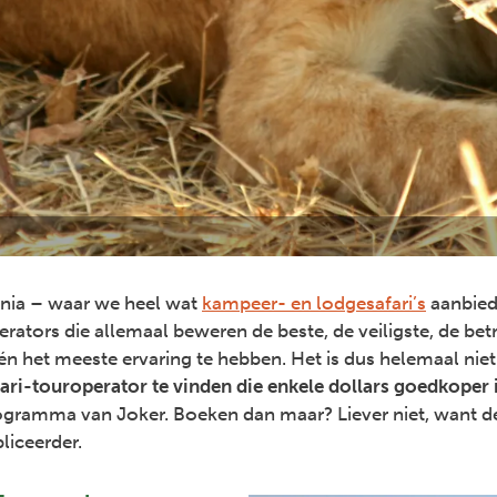
ania – waar we heel wat
kampeer- en lodgesafari’s
aanbiede
rators die allemaal beweren de beste, de veiligste, de be
én het meeste ervaring te hebben. Het is dus helemaal nie
fari-touroperator te vinden die enkele dollars goedkoper 
ogramma van Joker. Boeken dan maar? Liever niet, want de
liceerder.