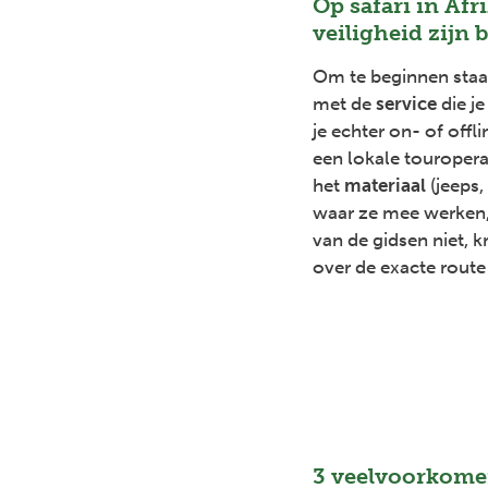
Op safari in Afr
veiligheid zijn 
Om te beginnen staat 
met de
service
die j
je echter on- of offl
een lokale touropera
het
materiaal
(jeeps
waar ze mee werken,
van de gidsen niet, k
over de exacte route 
Previous
3 veelvoorkome