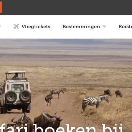
Vliegtickets
Bestemmingen
Reis
ari boeken bij