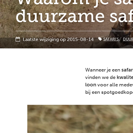
duurzame saf
Laatste wijziging op 2015-08-14
SAFARI'S
DUUR
Wanneer je een
safar
vinden we de
kwalite
loon
voor alle medew
bij een spotgoedkope