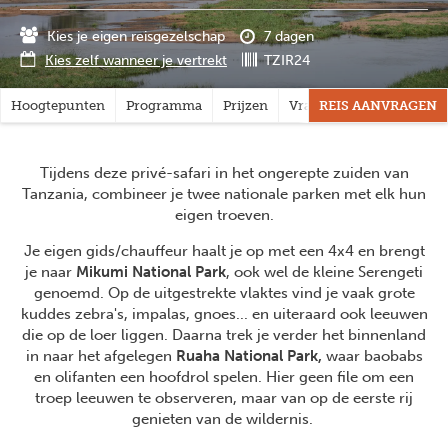
Kies je eigen reisgezelschap
7 dagen
Kies zelf wanneer je vertrekt
TZIR24
Hoogtepunten
Programma
Prijzen
Vragen?
REIS AANVRAGEN
Tijdens deze privé-safari in het ongerepte zuiden van
Tanzania, combineer je twee nationale parken met elk hun
eigen troeven.
Je eigen gids/chauffeur haalt je op met een 4x4 en brengt
je naar
Mikumi National Park
,
ook wel de kleine Serengeti
genoemd. Op de uitgestrekte vlaktes vind je vaak grote
kuddes zebra's, impalas, gnoes... en uiteraard ook leeuwen
die op de loer liggen. Daarna trek je verder het binnenland
in naar het afgelegen
Ruaha National Park,
waar baobabs
en olifanten een hoofdrol spelen. Hier geen file om een
troep leeuwen te observeren, maar van op de eerste rij
genieten van de wildernis.