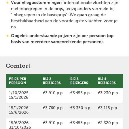
Voor vliegbestemmingen
: internationale vluchten zijn
niet inbegrepen in de prijs, tenzij anders vermeld bij
"Inbegrepen in de basisprijs". We gaan graag de
beschikbaarheid van de voordeligste vluchten voor je
na.
Opgelet: onderstaande prijzen zijn per persoon (op
basis van meerdere samenreizende personen).
Comfort
PRIJS PER
BIJ 2
BIJ 3
BIJ 4
PERSOON
REIZIGERS
REIZIGERS
REIZIGERS
1/10/2025
-
€3.910 p.p.
€3.455 p.p.
€3.230 p.p.
15/1/2026
15/1/2026
-
€3.760 p.p.
€3.330 p.p.
€3.115 p.p.
15/6/2026
15/6/2026
-
€3.910 p.p.
€3.455 p.p.
€2.320 p.p.
31/10/2026