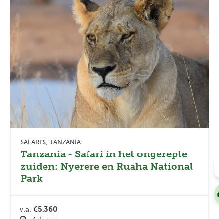
SAFARI'S
TANZANIA
Tanzania - Safari in het ongerepte
zuiden: Nyerere en Ruaha National
Park
v.a.
€5.360