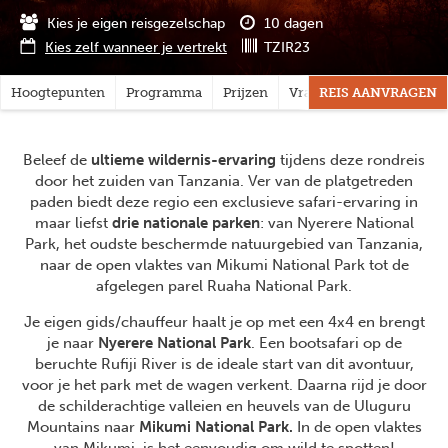
Kies je eigen reisgezelschap
10 dagen
Kies zelf wanneer je vertrekt
TZIR23
Hoogtepunten
Programma
Prijzen
Vragen?
REIS AANVRAGEN
Beleef de
ultieme wildernis-ervaring
tijdens deze rondreis
door het zuiden van Tanzania. Ver van de platgetreden
paden biedt deze regio een exclusieve safari-ervaring in
maar liefst
drie nationale parken
: van Nyerere National
Park, het oudste beschermde natuurgebied van Tanzania,
naar de open vlaktes van Mikumi National Park tot de
afgelegen parel Ruaha National Park.
Je eigen gids/chauffeur haalt je op met een 4x4 en brengt
je naar
Nyerere National Park
. Een bootsafari op de
beruchte Rufiji River is de ideale start van dit avontuur,
voor je het park met de wagen verkent. Daarna rijd je door
de schilderachtige valleien en heuvels van de Uluguru
Mountains naar
Mikumi National Park.
In de open vlaktes
van Mikumi, is het eenvoudig om wild te spotten!