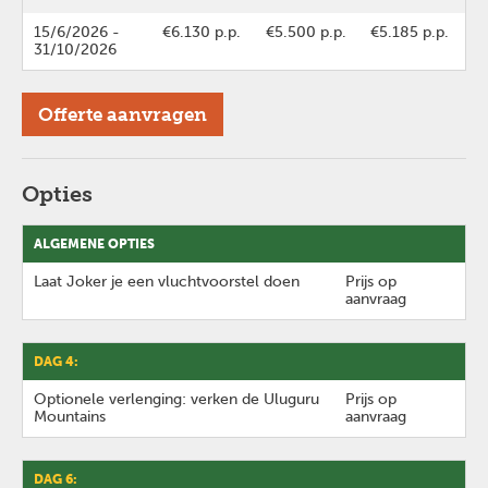
15/6/2026
-
€6.130 p.p.
€5.500 p.p.
€5.185 p.p.
31/10/2026
Offerte aanvragen
Opties
ALGEMENE OPTIES
Laat Joker je een vluchtvoorstel doen
Prijs op
aanvraag
DAG 4:
Optionele verlenging: verken de Uluguru
Prijs op
Mountains
aanvraag
DAG 6: