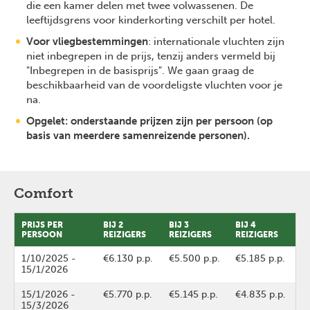
die een kamer delen met twee volwassenen. De
leeftijdsgrens voor kinderkorting verschilt per hotel.
Voor vliegbestemmingen
: internationale vluchten zijn
niet inbegrepen in de prijs, tenzij anders vermeld bij
"Inbegrepen in de basisprijs". We gaan graag de
beschikbaarheid van de voordeligste vluchten voor je
na.
Opgelet: onderstaande prijzen zijn per persoon (op
basis van meerdere samenreizende personen).
Comfort
PRIJS PER
BIJ 2
BIJ 3
BIJ 4
PERSOON
REIZIGERS
REIZIGERS
REIZIGERS
1/10/2025
-
€6.130 p.p.
€5.500 p.p.
€5.185 p.p.
15/1/2026
15/1/2026
-
€5.770 p.p.
€5.145 p.p.
€4.835 p.p.
15/3/2026