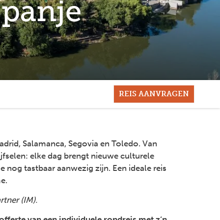
Spanje
REIS AANVRAGEN
adrid, Salamanca, Segovia en Toledo. Van
fselen: elke dag brengt nieuwe culturele
e nog tastbaar aanwezig zijn. Een ideale reis
e.
tner (IM).
offerte van een individuele rondreis met z’n