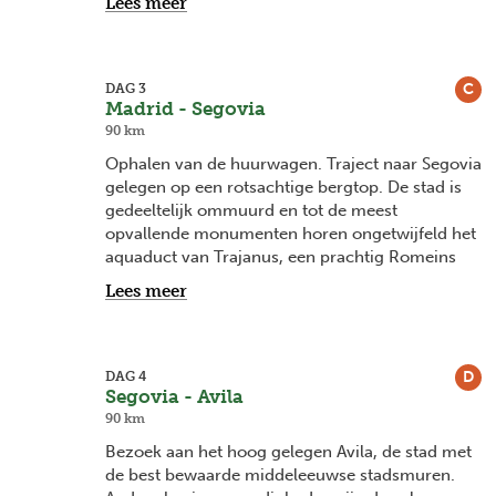
Lees meer
Reina Sofia’, het museum voor hedendaagse en
moderne kunst met als pronkstuk het
wereldbefaamde werk Guernica. Nog wat tijd
over? Kom even tot rust in het ‘Retiropark, een
C
DAG 3
Madrid - Segovia
stille oase in het bruisende Madrid.
90 km
Ophalen van de huurwagen. Traject naar Segovia
gelegen op een rotsachtige bergtop. De stad is
gedeeltelijk ommuurd en tot de meest
opvallende monumenten horen ongetwijfeld het
aquaduct van Trajanus, een prachtig Romeins
bouwwerk bestaande uit 160 bogen en
Lees meer
monumentale granieten blokken en het
sprookjeskasteel Alcazar. Ook de gotische
kathedraal en de vele Romaanse kerken bepalen
de schoonheid van deze unieke stad.
D
DAG 4
Segovia - Avila
Overnachting in hotel Eurostars Plaza
90 km
Acueducto****.
Bezoek aan het hoog gelegen Avila, de stad met
de best bewaarde middeleeuwse stadsmuren.