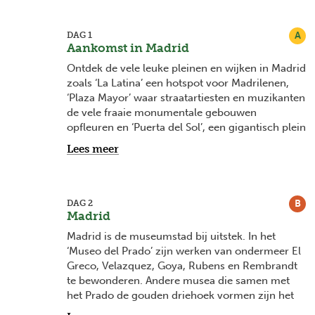
A
DAG 1
Aankomst in Madrid
Ontdek de vele leuke pleinen en wijken in Madrid
zoals ‘La Latina’ een hotspot voor Madrilenen,
‘Plaza Mayor’ waar straatartiesten en muzikanten
de vele fraaie monumentale gebouwen
opfleuren en ‘Puerta del Sol’, een gigantisch plein
met fonteinen en beelden en een belangrijke
Lees meer
verkeersader in het drukke Madrid. Passeer ook
eens langs het ‘Palacio Real’, het koninklijk paleis
met vele majestueuze zalen en prachtig
aangelegde tuinen.
B
DAG 2
Madrid
Overnachting in hotel Vincci Soho****.
Madrid is de museumstad bij uitstek. In het
‘Museo del Prado’ zijn werken van ondermeer El
Greco, Velazquez, Goya, Rubens en Rembrandt
te bewonderen. Andere musea die samen met
het Prado de gouden driehoek vormen zijn het
‘Museo Thyssen-Bornemisza’ en het ‘Museo