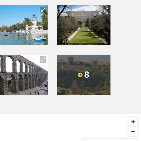
8
Next