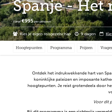
Spanje - Het
€995
Vanaf
per persoon
Kies je eigen reisgezelschap
9 dagen
Kie
Hoogtepunten
Programma
Prijzen
Vrage
Ontdek het indrukwekkende hart van Span
koninklijke paleizen en imposante kathe
hoogtepunten. Je reist grotendeels door het 
v
Voor dit 
Bij dit programma is een richtprijs vermeld