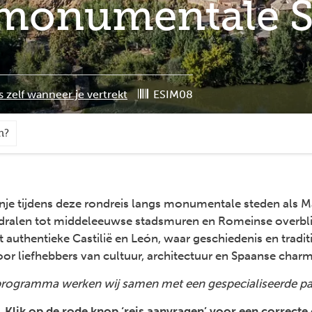
 monumentale 
s zelf wanneer je vertrekt
ESIM08
n?
je tijdens deze rondreis langs monumentale steden als M
dralen tot middeleeuwse stadsmuren en Romeinse overblij
authentieke Castilië en León, waar geschiedenis en traditi
oor liefhebbers van cultuur, architectuur en Spaanse charm
programma werken wij samen met een gespecialiseerde par
. Klik op de rode knop ‘reis aanvragen’ voor een correcte 