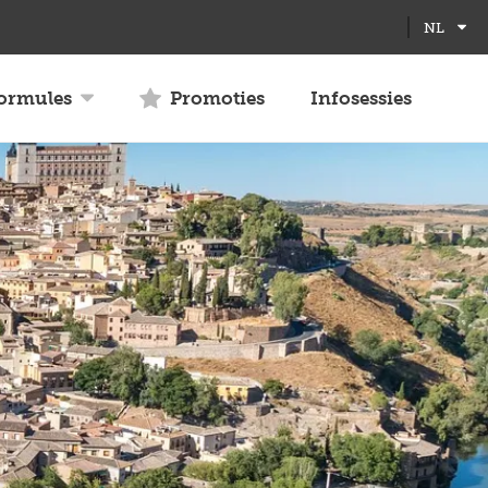
Full
Close
NL
screen
formules
Promoties
Infosessies