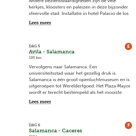
Andere bezienswaardigheden zijn de vele
kerkjes, kloosters en paleizen in deze bijzonder
sfeervolle stad. Installatie in hotel Palacio de los
Velada****.
Lees meer
E
DAG 5
Avila - Salamanca
105 km
Vervolgens naar Salamanca. Een
universiteitsstad waar het gezellig druk is.
Salamanca is één groot openluchtmuseum en is
uitgeroepen tot Werelderfgoed. Het Plaza Mayor
wordt er terecht bestempeld als het mooiste
plein van Spanje. Ook de kathedraal, groots en
Lees meer
monumentaal is een ware publiekstrekker.
Overnachting in hotel Hospes Palacio de San
Esteban*****.
F
DAG 6
Salamanca - Caceres