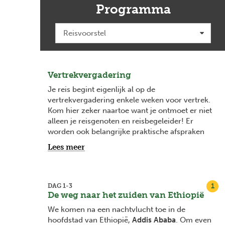
Programma
Vertrekvergadering
Je reis begint eigenlijk al op de
vertrekvergadering enkele weken voor vertrek.
Kom hier zeker naartoe want je ontmoet er niet
alleen je reisgenoten en reisbegeleider! Er
worden ook belangrijke praktische afspraken
gemaakt en het is het ideale moment om
Lees meer
antwoord te krijgen op je vragen. Vanaf 2
maanden voor vertrek vind je bij elke
vertrekdatum de datum van je
vertrekvergadering en na boeking word je
1
DAG 1-3
De weg naar het zuiden van Ethiopië
hiervan ook op de hoogte gehouden via mail.
We komen na een nachtvlucht toe in de
hoofdstad van Ethiopië,
Addis Ababa
. Om even