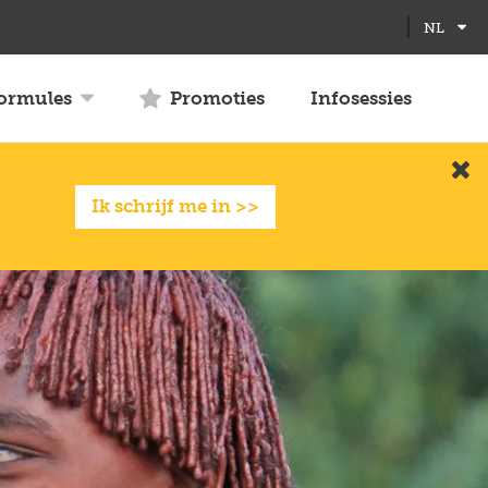
Full
Close
NL
screen
formules
Promoties
Infosessies
Slui
Ik schrijf me in >>