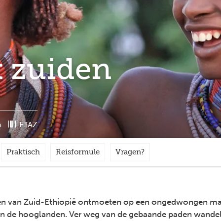
t zuiden
a
ETAZ
Praktisch
Reisformule
Vragen?
en van Zuid-Ethiopië ontmoeten op een ongedwongen man
in de hooglanden. Ver weg van de gebaande paden wande