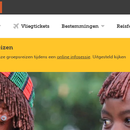
Vliegtickets
Bestemmingen
Reis
eizen
nze groepsreizen tijdens een
online infosessie
. Uitgesteld kijken