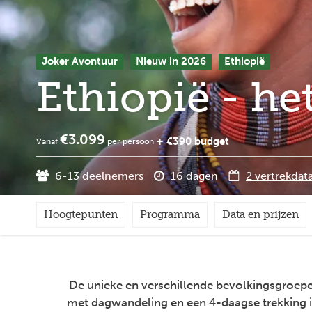
Joker Avontuur
Nieuw in 2026
Ethiopië
Ethiopië - he
€3.099
+ €390 budget
Vanaf
per persoon
6-13 deelnemers
16 dagen
2 vertrekdat
Hoogtepunten
Programma
Data en prijzen
De unieke en verschillende bevolkingsgroep
met dagwandeling en een 4-daagse trekking 