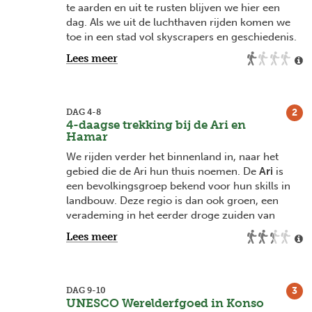
te aarden en uit te rusten blijven we hier een
dag. Als we uit de luchthaven rijden komen we
toe in een stad vol skyscrapers en geschiedenis.
In het nationale museum ligt het
skelet van Lucy
,
Lees meer
één van de vroege voorouders van de mensen
die miljoenen jaren geleden in Ethiopië leefde.
De volgende dag vliegen we richting het
zuiden
.
2
DAG 4-8
Hier komen we aan in
4-daagse trekking bij de Ari en
Jinka
, het beginpunt van
Hamar
onze tocht in het zuiden van Ethiopië.
Afhankelijk van de tijd kunnen we de stad al even
We rijden verder het binnenland in, naar het
intrekken en onze eerste Ethiopische koffie
gebied die de Ari hun thuis noemen. De
Ari
is
drinken. Geen betere manier om onze trip te
een bevolkingsgroep bekend voor hun skills in
starten!
landbouw. Deze regio is dan ook groen, een
verademing in het eerder droge zuiden van
Ethiopië.
Lees meer
In deze
hooglanden
doen we direct een
korte
verkennende wandeling
om onze spieren op te
warmen voor onze komende vierdaagse
3
DAG 9-10
trekking. We zien de boeren op hun velden
UNESCO Werelderfgoed in Konso