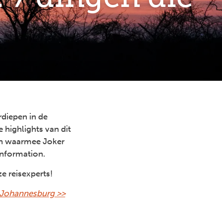
rdiepen in de
highlights van dit
ten waarmee Joker
nformation.
e reisexperts!
 Johannesburg >>