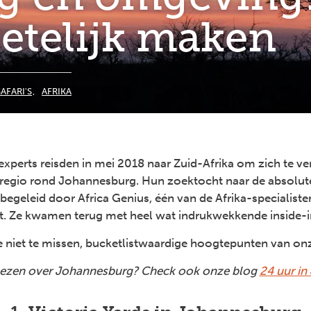
getelijk maken
SAFARI'S
AFRIKA
experts reisden in mei 2018 naar Zuid-Afrika om zich te ve
egio rond Johannesburg. Hun zoektocht naar de absolute 
begeleid door Africa Genius, één van de Afrika-specialis
. Ze kwamen terug met heel wat indrukwekkende inside-i
e niet te missen, bucketlistwaardige hoogtepunten van onz
 lezen over Johannesburg? Check ook onze blog
24 uur in