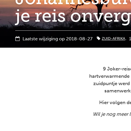
je reis onver
Laatste wijziging op 2018-08-27
ZUID-AFRIKA
9 Joker-reis
hartverwarmende r
zuidpuntje werd 
samenwerkt
Hier volgen d
Wil je nog meer