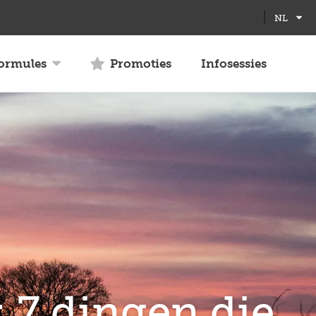
Full
Close
NL
screen
formules
Promoties
Infosessies
7 dingen die