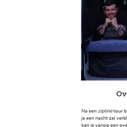
Ov
Na een
zipline
tour 
je een nacht zal ver
kan je vanop een ove