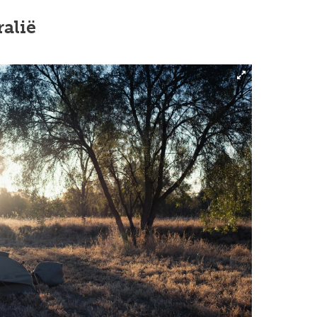
ralië
Next