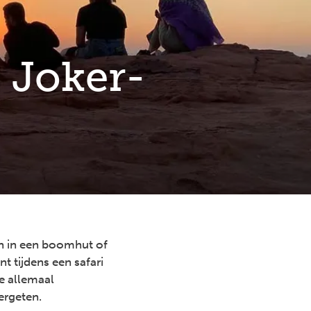
 Joker-
en in een boomhut of
t tijdens een safari
e allemaal
vergeten.