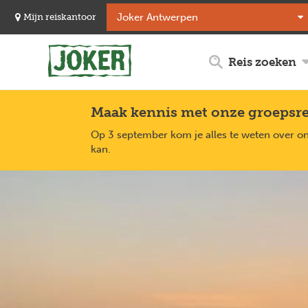
Overslaan
Mijn reiskantoor
en
naar
de
Reis zoeken
inhoud
gaan
Maak kennis met onze groepsr
Op 3 september kom je alles te weten over o
kan.