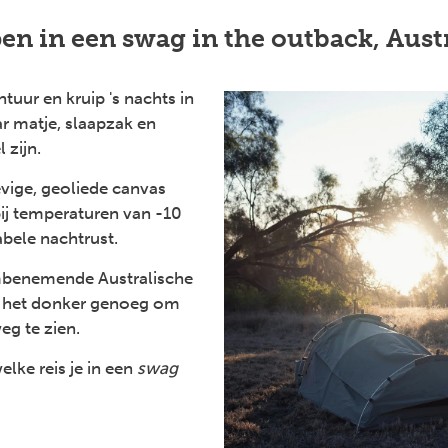
en in een swag in the outback, Aust
tuur en kruip 's nachts in
r matje, slaapzak en
 zijn.
vige, geoliede canvas
 bij temperaturen van -10
bele nachtrust.
benemende Australische
is het donker genoeg om
g te zien.
elke reis je in een
swag