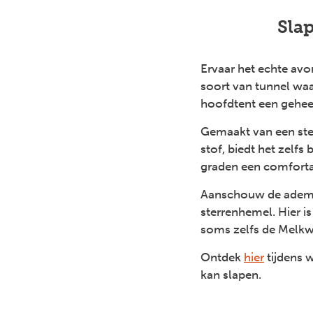
Slap
Ervaar het echte avon
soort van tunnel waa
hoofdtent een geheel
Gemaakt van een ste
stof, biedt het zelfs
graden een comforta
Aanschouw de adem
sterrenhemel. Hier 
soms zelfs de Melkwe
Ontdek
hier
tijdens w
kan slapen.
Previous