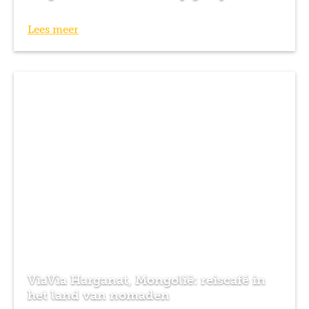
Lees meer
ViaVia Harganat, Mongolië: reiscafé in
het land van nomaden