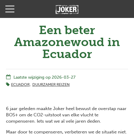
Overslaan
Full
Close
en
screen
naar
de
Een beter
inhoud
gaan
Amazonewoud in
Ecuador
Laatste wijziging op 2026-03-27
ECUADOR
DUURZAMER REIZEN
6 jaar geleden maakte Joker heel bewust de overstap naar
BOS+ om de CO2-uitstoot van elke vlucht te
compenseren. Iets wat we al vele jaren deden.
Maar door te compenseren, verbeteren we de situatie niet.