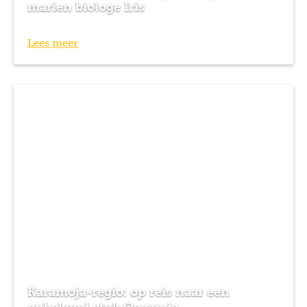
marien biologe Iris
Lees meer
Karamoja-regio: op reis naar een