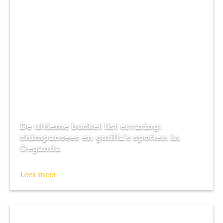
De ultieme bucket list ervaring:
chimpansees en gorilla's spotten in
Oeganda
Lees meer