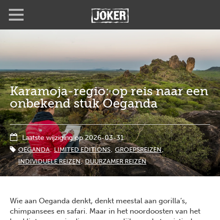
Overslaan
Full
Close
en
screen
naar
de
inhoud
gaan
Karamoja-regio: op reis naar een
onbekend stuk Oeganda
Laatste wijziging op 2026-03-31
OEGANDA
LIMITED EDITIONS
GROEPSREIZEN
INDIVIDUELE REIZEN
DUURZAMER REIZEN
Wie aan Oeganda denkt, denkt meestal aan gorilla’s,
chimpansees en safari. Maar in het noordoosten van het