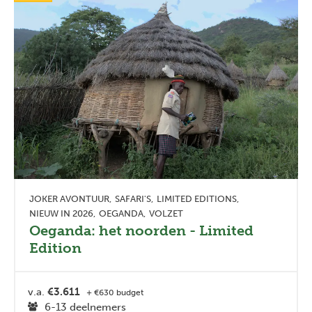
JOKER AVONTUUR
SAFARI'S
LIMITED EDITIONS
NIEUW IN 2026
OEGANDA
VOLZET
Oeganda: het noorden - Limited
Edition
v.a.
€3.611
+ €630 budget
6-13 deelnemers