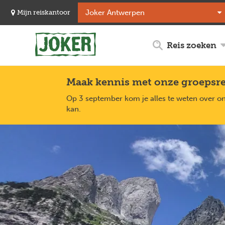
Overslaan
Mijn reiskantoor
en
naar
de
Reis zoeken
inhoud
gaan
Maak kennis met onze groepsr
Op 3 september kom je alles te weten over o
kan.