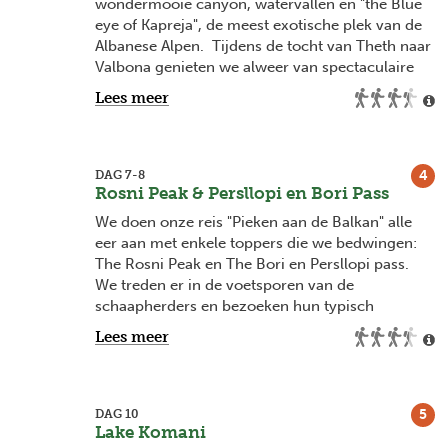
wondermooie canyon, watervallen en "the Blue
tochten laten we onze hoofdbagage achter en
eye of Kapreja", de meest exotische plek van de
dragen we slechts een kleine dagrugzak.
Albanese Alpen. Tijdens de tocht van Theth naar
Valbona genieten we alweer van spectaculaire
uitzichten. We rusten uit in onze guesthouse en
Lees meer
maken een praatje met de plaatselijke gastvrije
bevolking.
4
DAG 7-8
Rosni Peak & Persllopi en Bori Pass
We doen onze reis "Pieken aan de Balkan" alle
eer aan met enkele toppers die we bedwingen:
The Rosni Peak en The Bori en Persllopi pass.
We treden er in de voetsporen van de
schaapherders en bezoeken hun typisch
bergdorpje. We rusten uit met een lokaal biertje
Lees meer
in de hand.
5
DAG 10
Lake Komani