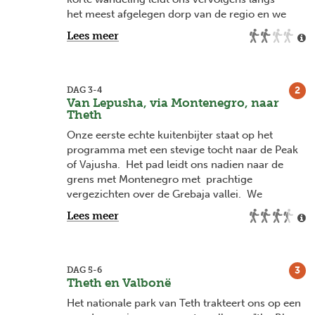
het meest afgelegen dorp van de regio en we
genieten onderweg van de pracht en kracht van
Lees meer
de natuur. Vanzelfsprekend maken we
tussendoor ook kennis met de smaken van de
traditionele keuken.
2
DAG 3-4
Van Lepusha, via Montenegro, naar
Theth
Onze eerste echte kuitenbijter staat op het
programma met een stevige tocht naar de Peak
of Vajusha. Het pad leidt ons nadien naar de
grens met Montenegro met prachtige
vergezichten over de Grebaja vallei. We
bekomen in onze typische guesthouse om 's
Lees meer
anderdaags één van de mooiste etappes van
onze trekking aan te vatten. Vanuit Vuthaj
bereiken we de Peja Pass, wandelen langs het
Geshtara meer, de vlakte van Runica en
3
DAG 5-6
Theth en Valbonë
belanden weer terug in Albanië. De
adembenemende landschappen zijn dé beloning
Het nationale park van Teth trakteert ons op een
van onze geleverde inspanningen! Tijdens alle