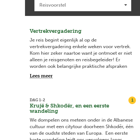
Vertrekvergadering
Je reis begint eigenlijk al op de
vertrekvergadering enkele weken voor vertrek.
Kom hier zeker naartoe want je ontmoet er niet
alleen je reisgenoten en reisbegeleider! Er
worden ook belangrijke praktische afspraken
gemaakt en het is het ideale moment om
Lees meer
antwoord te krijgen op je vragen. Vanaf 2
maanden voor vertrek vind je bij elke
vertrekdatum de datum van je
vertrekvergadering en na boeking word je
1
DAG 1-2
Krujë & Shkodër, en een eerste
hiervan ook op de hoogte gehouden via mail.
wandeling
We dompelen ons meteen onder in de Albanese
cultuur met een citytour doorheen Shkodër, één
van de oudste steden van Europa. Een eerste
korte wandeling leidt ons vervolgens langs