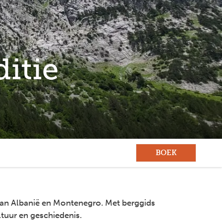
itie
BOEK
van Albanië en Montenegro. Met berggids
ltuur en geschiedenis.