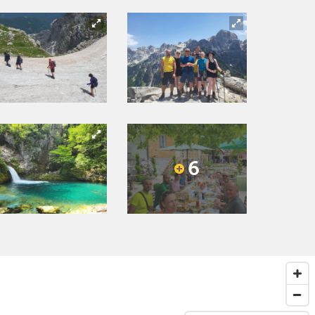
6
Next