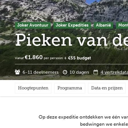
Joker Avontuur
Joker Expedities
Albanië
Mon
Pieken van de
€1.860
+ €55 budget
Vanaf
per persoon
6-11 deelnemers
10 dagen
4 vertrekdat
Hoogtepunten
Programma
Data en prijzen
Op deze expeditie ontdekken we één van
bedwingen we enkele "