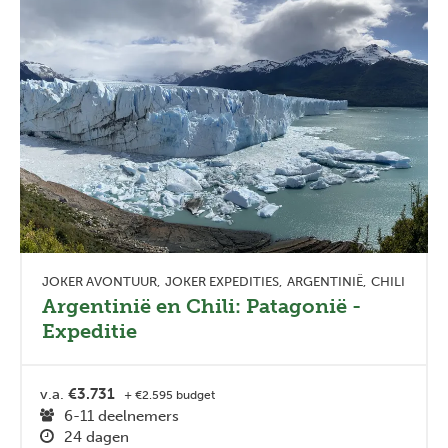
JOKER AVONTUUR
JOKER EXPEDITIES
ARGENTINIË
CHILI
Argentinië en Chili: Patagonië -
Expeditie
v.a.
€3.731
+ €2.595 budget
6-11 deelnemers
24 dagen