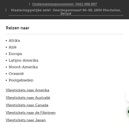
NL
Ondernemingsnummer: 0421.988.897
Maatschappelijke zetel: Geerdegemvaart 96-98, 2800 Mechelen,
België
Reizen naar
Afrika
Azië
Europa
Latijns-Amerika
Noord-Amerika
Oceanië
Poolgebieden
Vliegtickets naar Amerika
Vliegtickets naar Australië
Vliegtickets naar Canada
Vliegtickets naar de Filipijnen
Vliegtickets naar Japan
Vliegtickets naar Peru