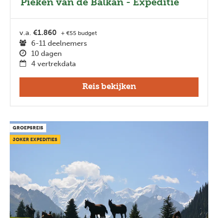
Pieken van de Balkan - Expeditie
v.a.
€1.860
+ €55 budget
6-11 deelnemers
10 dagen
4 vertrekdata
Reis bekijken
GROEPSREIS
JOKER EXPEDITIES