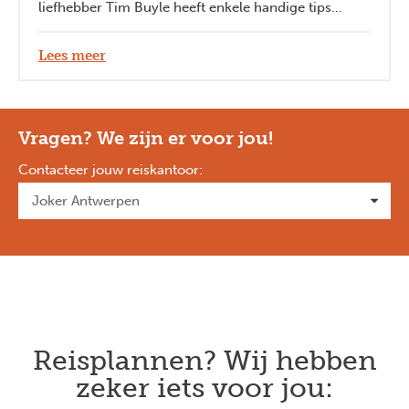
liefhebber Tim Buyle heeft enkele handige tips
opgelijst die je zeker zullen helpen. Zo heb je extra
plezier tijdens je quarantaine en ben je na corona-
Lees meer
tijden helemaal klaar om eropuit te trekken!
Vragen? We zijn er voor jou!
Contacteer jouw reiskantoor
:
Reisplannen? Wij hebben
zeker iets voor jou: