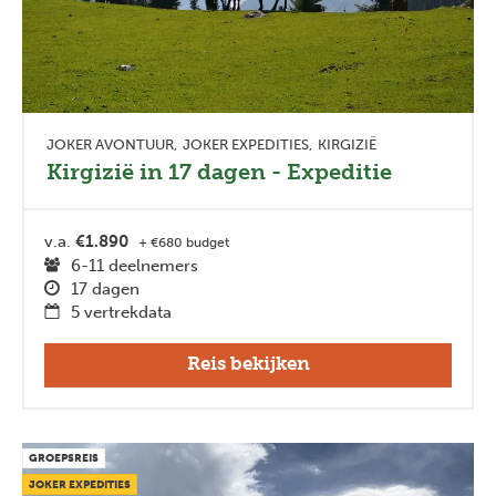
JOKER AVONTUUR
JOKER EXPEDITIES
KIRGIZIË
Kirgizië in 17 dagen - Expeditie
v.a.
€1.890
+ €680 budget
6-11 deelnemers
17 dagen
5 vertrekdata
Reis bekijken
GROEPSREIS
JOKER EXPEDITIES