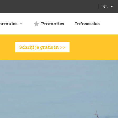
Full
Close
NL
screen
formules
Promoties
Infosessies
Schrijf je gratis in >>