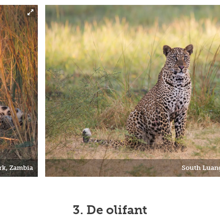
rk, Zambia
South Luang
3. De olifant