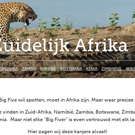
Zuidelijk Afrika
TANZANIA
ZAMBIA
NAMIBIË
BOTSWANA
KENIA
ZIMBABWE
AFRI
ig Five wil spotten, moet in Afrika zijn. Maar waar precies 
je vinden in Zuid-Afrika, Namibië, Zambia, Botswana, Zim
nia. Maar niet elke “Big Fiver” is even vertrouwd met elk la
Hier zagen wij deze kanjers alvast!