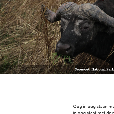
Serengeti National Park
Oog in oog staan me
in oog staat met de 