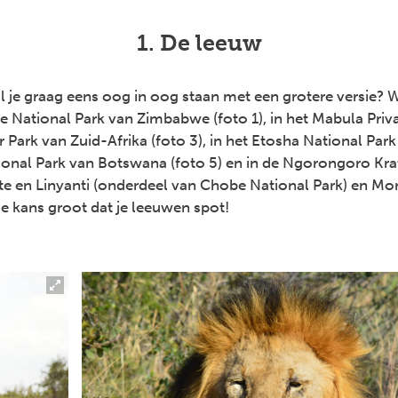
1. De leeuw
il je graag eens oog in oog staan met een grotere versie? 
e National Park van Zimbabwe (foto 1), in het Mabula Pri
r Park van Zuid-Afrika (foto 3), in het Etosha National Par
ional Park van Botswana (foto 5) en in de Ngorongoro Kra
ute en Linyanti (onderdeel van Chobe National Park) en M
e kans groot dat je leeuwen spot!