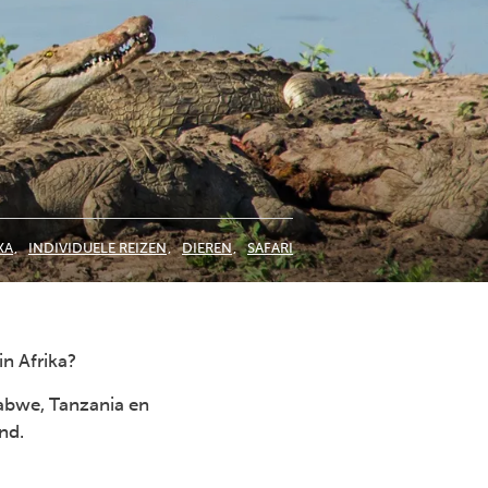
KA
INDIVIDUELE REIZEN
DIEREN
SAFARI
in Afrika?
babwe, Tanzania en
nd.