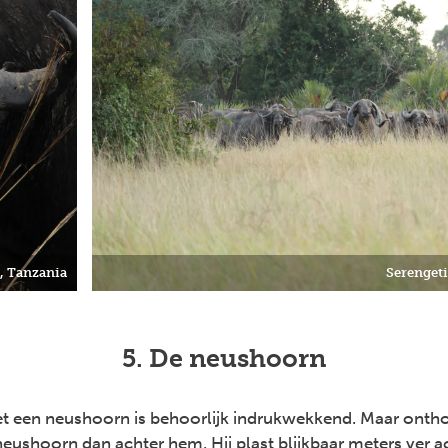
, Tanzania
Serengeti
5. De neushoorn
t een neushoorn is behoorlijk indrukwekkend. Maar onthou
neushoorn dan achter hem. Hij plast blijkbaar meters ver a