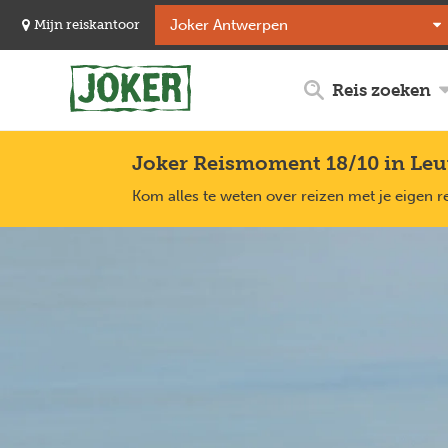
Overslaan
Mijn reiskantoor
en
naar
de
Reis zoeken
inhoud
gaan
Joker Reismoment 18/10 in Le
Kom alles te weten over reizen met je eigen r