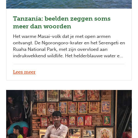
Tanzania: beelden zeggen soms
meer dan woorden
Het warme Masai-volk dat je met open armen
ontvangt. De Ngorongoro-krater en het Serengeti en
Ruaha National Park, met zijn overvloed aan
indrukwekkend wildlife. Het helderblauwe water en
de parelwitte stranden van Zanzibar. De bergen
Kilimanjaro en Mount Meru die je uitdagen voor een
Lees meer
spectaculaire beklimming. The Great Migration van
gnoes waar je je ogen bij uitkijkt. Tanzania is rijker
dan je denkt.