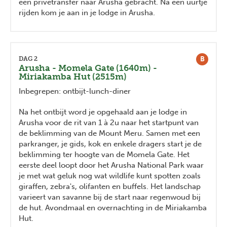
een privétransfer naar Arusha gebracht. Na een uurtje
rijden kom je aan in je lodge in Arusha.
B
DAG 2
Arusha - Momela Gate (1640m) -
Miriakamba Hut (2515m)
Inbegrepen: ontbijt-lunch-diner
Na het ontbijt word je opgehaald aan je lodge in
Arusha voor de rit van 1 à 2u naar het startpunt van
de beklimming van de Mount Meru. Samen met een
parkranger, je gids, kok en enkele dragers start je de
beklimming ter hoogte van de Momela Gate. Het
eerste deel loopt door het Arusha National Park waar
je met wat geluk nog wat wildlife kunt spotten zoals
giraffen, zebra's, olifanten en buffels. Het landschap
varieert van savanne bij de start naar regenwoud bij
de hut. Avondmaal en overnachting in de Miriakamba
Hut.