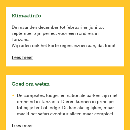
Klimaatinfo
De maanden december tot februari en juni tot
september zijn perfect voor een rondreis in
Tanzania.
Wij raden ook het korte regenseizoen aan, dat loopt
van midden oktober tot midden december. Er valt in
Lees meer
die periode wel af en toe een bui, maar er zijn veel
minder toeristen in de nationale parken en je safari-
programma wordt er niet door beïnvloed. Minder
geschikt is het lange regenseizoen, dat loopt van
midden maart tot eind mei. Wildlife is in die periode
Goed om weten
moeilijker te spotten en wegen kunnen zeer
modderig zijn ten gevolge van de felle regen.
De campsites, lodges en nationale parken zijn niet
De beste periode om de Great Migration in het
omheind in Tanzania. Dieren kunnen in principe
Serengeti National Park te spotten? Die verschilt van
tot bij je tent of lodge. Dit kan akelig lijken, maar
plaats tot plaats. Meestal trekken de enorme kuddes
maakt het safari avontuur alleen maar compleet.
gnoes en zebra’s op deze manier verder:
Indien je met kinderen reist, moet er uiteraard
in juni en juli in het noordwesten van het park
Lees meer
extra opgelet worden.