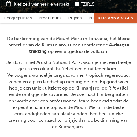
Kies zelf wanneer je vertrekt
TZIR15
Hoogtepunten
Programma
Prijzen
Praktisch
REIS AANVRAGEN
Vragen?
De beklimming van de Mount Meru in Tanzania, het kleine
broertje van de Kilimanjaro, is een schitterende
4-daagse
trekking
op een uitgedoofde vulkaan.
Je start in het Arusha National Park, waar je met een beetje
geluk een olifant, buffel of een giraf tegenkomt.
Vervolgens wandel je langs savanne, tropisch regenwoud,
venen en alpien landschap richting de top. Bij goed weer
heb je een uniek uitzicht op de Kilimanjaro, de Rift vallei
en de omliggende savannes. Je overnacht in berghutten
en wordt door een professioneel team begeleid zodat de
expeditie naar de top van de Mount Meru in de beste
omstandigheden kan plaatsvinden. Een heel unieke
ervaring voor een zachter prijsje dan de beklimming van
de Kilimanjaro.