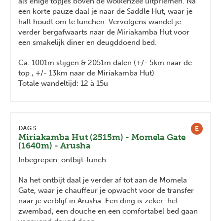
als enige topjes boven de wolkenzee uitpriemen. Na
een korte pauze daal je naar de Saddle Hut, waar je
halt houdt om te lunchen. Vervolgens wandel je
verder bergafwaarts naar de Miriakamba Hut voor
een smakelijk diner en deugddoend bed.
Ca. 1001m stijgen & 2051m dalen (+/- 5km naar de
top , +/- 13km naar de Miriakamba Hut)
Totale wandeltijd: 12 à 15u
E
DAG 5
Miriakamba Hut (2515m) - Momela Gate
(1640m) - Arusha
Inbegrepen: ontbijt-lunch
Na het ontbijt daal je verder af tot aan de Momela
Gate, waar je chauffeur je opwacht voor de transfer
naar je verblijf in Arusha. Een ding is zeker: het
zwembad, een douche en een comfortabel bed gaan