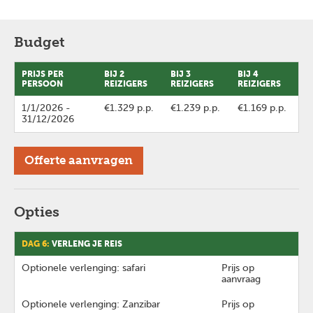
Budget
PRIJS PER
BIJ 2
BIJ 3
BIJ 4
PERSOON
REIZIGERS
REIZIGERS
REIZIGERS
1/1/2026
-
€1.329 p.p.
€1.239 p.p.
€1.169 p.p.
31/12/2026
Offerte aanvragen
Opties
DAG 6:
VERLENG JE REIS
Optionele verlenging: safari
Prijs op
aanvraag
Optionele verlenging: Zanzibar
Prijs op