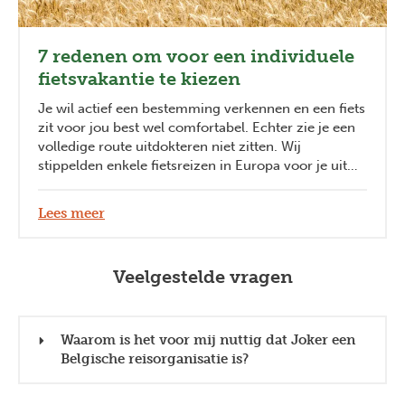
7 redenen om voor een individuele
fietsvakantie te kiezen
Je wil actief een bestemming verkennen en een fiets
zit voor jou best wel comfortabel. Echter zie je een
volledige route uitdokteren niet zitten. Wij
stippelden enkele fietsreizen in Europa voor je uit
zodat je zorgeloos kan genieten. En wij zijn ervan
overtuigd dat er meer dan één reden bestaat,
Lees meer
waarom een fietsvakantie ook voor jou ideaal is!
Veelgestelde vragen
Waarom is het voor mij nuttig dat Joker een
Belgische reisorganisatie is?