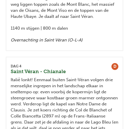
weg liggen toppen zoals de Mont Blanc, het massief
van de Oisans, de Mont Viso en de toppen van de
Haute Ubaye. Je daalt af naar Saint Véran.
1140 m stijgen | 800 m dalen
Overnachting in Saint Véran (O-L-A)
D
DAG 4
Saint Véran - Chianale
Italië lonkt! Eenmaal buiten Saint-Véran volgen drie
menselijke ingrepen in het landschap elkaar in
sneltempo op: even voorbij de kopermijn ligt de
steengroeve waar kostbaar groen marmer ontgonnen
werd. Verderop ligt de kapel van Notre Dame de
Clausis. Je zet koers richting de Col de Blanchet of
Colle Biancetta (2897 m) op de Frans-Italiaanse
grens. Daar zet je de afdaling in naar de Lago Bleu (en
als je dat wilt, daal je nog verder af naar het iets