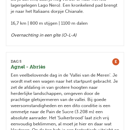
lagergelegen Lago Nero). Een kronkelend pad brengt
je naar het Italiaans dorpje Chianale.
16,7 km | 800 m stijgen | 1100 m dalen
Overnachting in een gîte (O-L-A)
E
DAG 5
Agnel - Abriès
Een veelbelovende dag in de ‘Vallei van de Meren’. Je
wordt met een wagen naar het startpunt gebracht. Je
zet de afdaling in van grotere hoogten naar
herderlijke landschappen, omgeven door de
prachtige gletsjermeren van de vallei. Bij goede
weersomstandigheden en een dito conditie is een
ommetje naar de Pain de Sucre (3.208 m) een
absolute aanrader. Het ‘Suikerbrood’ laat zich vrij
eenvoudig beklimmen, al moet je hier en daar wat
klauteren. Op de top heb je een fantastisch uitzicht op