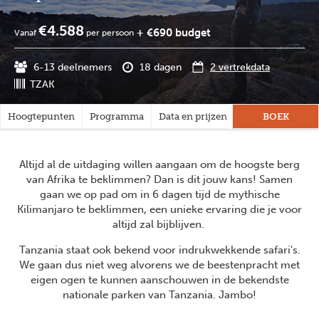
€4.588
+ €690 budget
Vanaf
per persoon
6-13 deelnemers
18 dagen
2 vertrekdata
TZAK
Hoogtepunten
Programma
Data en prijzen
Praktisch
BOEK
Rei
Altijd al de uitdaging willen aangaan om de hoogste berg
van Afrika te beklimmen? Dan is dit jouw kans! Samen
gaan we op pad om in 6 dagen tijd de mythische
Kilimanjaro te beklimmen, een unieke ervaring die je voor
altijd zal bijblijven.
Tanzania staat ook bekend voor indrukwekkende safari's.
We gaan dus niet weg alvorens we de beestenpracht met
eigen ogen te kunnen aanschouwen in de bekendste
nationale parken van Tanzania. Jambo!