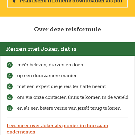
Praktische infofiche downloaden als pdf
koud. Op grote hoogte kunnen de temperaturen
dalen tot -10°C en door de ijzige wind daalt de
gevoelstemperatuur tot -30°C en lager.
Over deze reisformule
Reizen met Joker, dat is
méér beleven, durven en doen
op een duurzamere manier
met een expert die je reis ter harte neemt
om via onze contacten thuis te komen in de wereld
en als een betere versie van jezelf terug te keren
Lees meer over Joker als pionier in duurzaam
ondernemen