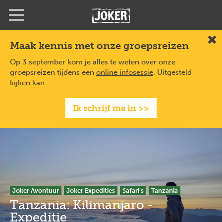
Overslaan
Full
Close
en
screen
naar
de
Maak kennis met onze groepsreizen
Slu
inhoud
gaan
Op 3 september kom je alles te weten over onze
groepsreizen tijdens een
online infosessie
. Uitgesteld
kijken kan.
Ik schrijf me in >>
Joker Avontuur
Joker Expedities
Safari's
Tanzania
Tanzania: Kilimanjaro -
Expeditie