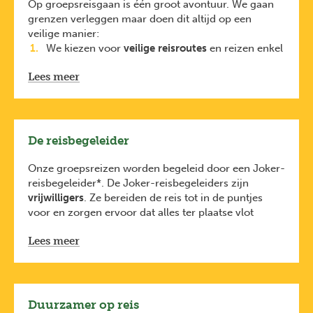
dagen
Op groepsreisgaan is één groot avontuur. We gaan
grenzen verleggen maar doen dit altijd op een
Slapen in tenten met beperkt comfort
veilige manier:
Wisselende weersomstandigheden
We kiezen voor
veilige reisroutes
en reizen enkel
Zeker de dag waarop we de top van de Kilimanjaro
naar regio’s met
een positief reisadvies
. Dit
proberen bereiken is fysiek een zeer lastige en lange
Lees meer
houden we nauw in de gaten dankzij onze lokale
dag.
partners
en
https://diplomatie.belgium.be/nl/reisadviezen
.
Elke reiziger is verplicht
De reisbegeleider
een
reisbijstandsverzekering
te nemen.
De
reisbijstandsverzekering van KBC
is
Onze groepsreizen worden begeleid door een Joker-
inbegrepen bij de prijs van je reis (via KBC). Je
reisbegeleider*. De Joker-reisbegeleiders zijn
bent dus ook verzekerd voor avontuurlijke
vrijwilligers
. Ze bereiden de reis tot in de puntjes
activiteiten zoals raften, duiken en
voor en zorgen ervoor dat alles ter plaatse vlot
bungeejumpen.
verloopt.
Lees meer
Ze hebben oog voor leuke plekjes maar zijn
geen
traditionele gidsen
. Daarom schakelen ze regelmatig
lokale gidsen in die je nog veel meer kunnen
vertellen over de plaatsen die je bezoekt.
De Joker-reisbegeleiders volgen een
tweejarige
Duurzamer op reis