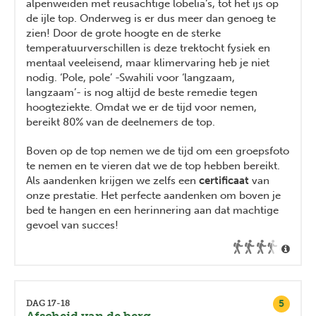
alpenweiden met reusachtige lobelia‘s, tot het ijs op
de ijle top. Onderweg is er dus meer dan genoeg te
zien! Door de grote hoogte en de sterke
temperatuurverschillen is deze trektocht fysiek en
mentaal veeleisend, maar klimervaring heb je niet
nodig. ‘Pole, pole’ -Swahili voor ‘langzaam,
langzaam’- is nog altijd de beste remedie tegen
hoogteziekte. Omdat we er de tijd voor nemen,
bereikt 80% van de deelnemers de top.
Boven op de top nemen we de tijd om een groepsfoto
te nemen en te vieren dat we de top hebben bereikt.
Als aandenken krijgen we zelfs een
certificaat
van
onze prestatie. Het perfecte aandenken om boven je
bed te hangen en een herinnering aan dat machtige
gevoel van succes!
5
DAG 17-18
Afscheid van de berg