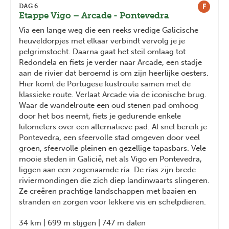
F
DAG 6
Etappe Vigo – Arcade - Pontevedra
Via een lange weg die een reeks vredige Galicische
heuveldorpjes met elkaar verbindt vervolg je je
pelgrimstocht. Daarna gaat het steil omlaag tot
Redondela en fiets je verder naar Arcade, een stadje
aan de rivier dat beroemd is om zijn heerlijke oesters.
Hier komt de Portugese kustroute samen met de
klassieke route. Verlaat Arcade via de iconische brug.
Waar de wandelroute een oud stenen pad omhoog
door het bos neemt, fiets je gedurende enkele
kilometers over een alternatieve pad. Al snel bereik je
Pontevedra, een sfeervolle stad omgeven door veel
groen, sfeervolle pleinen en gezellige tapasbars. Vele
mooie steden in Galicië, net als Vigo en Pontevedra,
liggen aan een zogenaamde ría. De rías zijn brede
riviermondingen die zich diep landinwaarts slingeren.
Ze creëren prachtige landschappen met baaien en
stranden en zorgen voor lekkere vis en schelpdieren.
34 km | 699 m stijgen | 747 m dalen