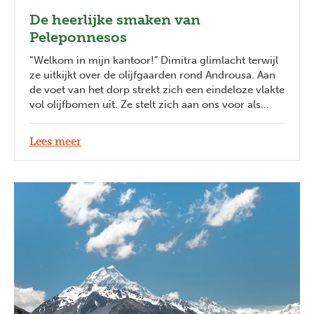
De heerlijke smaken van
Peleponnesos
“Welkom in mijn kantoor!” Dimitra glimlacht terwijl
ze uitkijkt over de olijfgaarden rond Androusa. Aan
de voet van het dorp strekt zich een eindeloze vlakte
vol olijfbomen uit. Ze stelt zich aan ons voor als
olive taster, een gekwalificeerde olijfsommelier. Hier,
in het geboortedorp van haar man, brengt ze haar
Lees meer
passie voor het vloeibare Griekse goud over op
bezoekers van over de hele wereld.