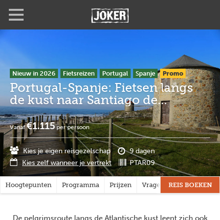
Overslaan
Full
Close
en
screen
naar
de
inhoud
gaan
Nieuw in 2026
Fietsreizen
Portugal
Spanje
Promo
Portugal-Spanje: Fietsen langs
de kust naar Santiago de
Compostella
€1.115
Vanaf
per persoon
Kies je eigen reisgezelschap
9 dagen
Kies zelf wanneer je vertrekt
PTAR09
Hoogtepunten
Programma
Prijzen
Vragen?
REIS BOEKEN
De pelgrimsroute langs de Atlantische kust leent zich ook