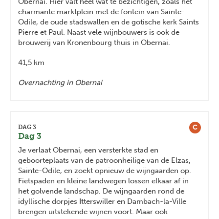
Obernai. Hier valt heel wat te bezichtigen, zoals het
charmante marktplein met de fontein van Sainte-
Odile, de oude stadswallen en de gotische kerk Saints
Pierre et Paul. Naast vele wijnbouwers is ook de
brouwerij van Kronenbourg thuis in Obernai.
41,5 km
Overnachting in Obernai
C
DAG 3
Dag 3
Je verlaat Obernai, een versterkte stad en
geboorteplaats van de patroonheilige van de Elzas,
Sainte-Odile, en zoekt opnieuw de wijngaarden op.
Fietspaden en kleine landwegen lossen elkaar af in
het golvende landschap. De wijngaarden rond de
idyllische dorpjes Itterswiller en Dambach-la-Ville
brengen uitstekende wijnen voort. Maar ook