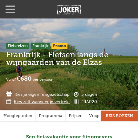
Overslaan
Full
Close
en
screen
naar
de
inhoud
gaan
Fietsreizen
Frankrijk
Promo
Frankrijk - Fietsen langs de
wijngaarden van de Elzas
€680
Vanaf
per persoon
Kies je eigen reisgezelschap
5 dagen
Kies zelf wanneer je vertrekt
FRAR20
Hoogtepunten
Programma
Prijzen
Vragen?
REIS BOEKEN
Een fietsvakantie voor fijnproevers