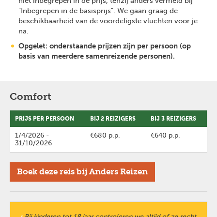
niet inbegrepen in de prijs, tenzij anders vermeld bij
"Inbegrepen in de basisprijs". We gaan graag de
beschikbaarheid van de voordeligste vluchten voor je
na.
Opgelet: onderstaande prijzen zijn per persoon (op
basis van meerdere samenreizende personen).
Comfort
PRIJS PER PERSOON
BIJ 2 REIZIGERS
BIJ 3 REIZIGERS
1/4/2026
-
€680 p.p.
€640 p.p.
31/10/2026
Boek deze reis bij Anders Reizen
Bij kinderen tot 18 jaar controleren we altijd of ze recht
*