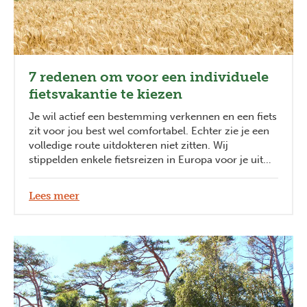
7 redenen om voor een individuele
fietsvakantie te kiezen
Je wil actief een bestemming verkennen en een fiets
zit voor jou best wel comfortabel. Echter zie je een
volledige route uitdokteren niet zitten. Wij
stippelden enkele fietsreizen in Europa voor je uit
zodat je zorgeloos kan genieten. En wij zijn ervan
overtuigd dat er meer dan één reden bestaat,
Lees meer
waarom een fietsvakantie ook voor jou ideaal is!