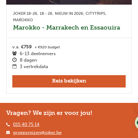
JOKER 18-26
18 - 26
NIEUW IN 2026
CITYTRIPS
MAROKKO
Marokko - Marrakech en Essaouira
v.a.
€759
+ €920 budget
6-13 deelnemers
8 dagen
3 vertrekdata
Reis bekijken
Vragen? We zijn er voor jou!
015 40 75 14
groepsreizen@joker.be