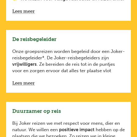
naar regio’s met
een positief reisadvies
. Dit
Lees meer
houden we nauw in de gaten dankzij onze lokale
partners
en
https://diplomatie.belgium.be/nl/reisadviezen
.
Elke reiziger is verplicht
De reisbegeleider
een
reisbijstandsverzekering
te nemen.
De
reisbijstandsverzekering van KBC
is
Onze groepsreizen worden begeleid door een Joker-
inbegrepen bij de prijs van je reis (via KBC). Je
reisbegeleider*. De Joker-reisbegeleiders zijn
bent dus ook verzekerd voor avontuurlijke
vrijwilligers
. Ze bereiden de reis tot in de puntjes
activiteiten zoals raften, duiken en
voor en zorgen ervoor dat alles ter plaatse vlot
bungeejumpen.
verloopt.
Lees meer
Ze hebben oog voor leuke plekjes maar zijn
geen
traditionele gidsen
. Daarom schakelen ze regelmatig
lokale gidsen in die je nog veel meer kunnen
vertellen over de plaatsen die je bezoekt.
De Joker-reisbegeleiders volgen een
tweejarige
Duurzamer op reis
opleiding
bij
Karavaan vzw
, gecertificeerd door
Toerisme Vlaanderen
. Je ontmoet je reisbegeleider
Bij Joker reizen we met respect voor mens, dier en
tijdens de vertrekvergadering enkele weken voor de
natuur. We willen een
positieve impact
hebben op de
reis.
plaatsen die we bezoeken. Zo reizen we in kleine