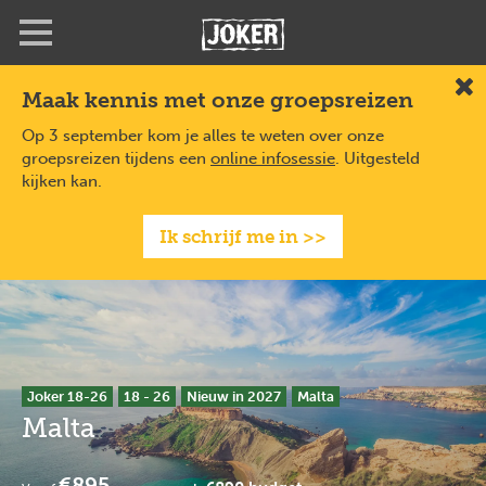
Overslaan
Full
Close
en
screen
naar
de
Maak kennis met onze groepsreizen
Slu
inhoud
gaan
Op 3 september kom je alles te weten over onze
groepsreizen tijdens een
online infosessie
. Uitgesteld
kijken kan.
Ik schrijf me in >>
Joker 18-26
18 - 26
Nieuw in 2027
Malta
Malta
€895