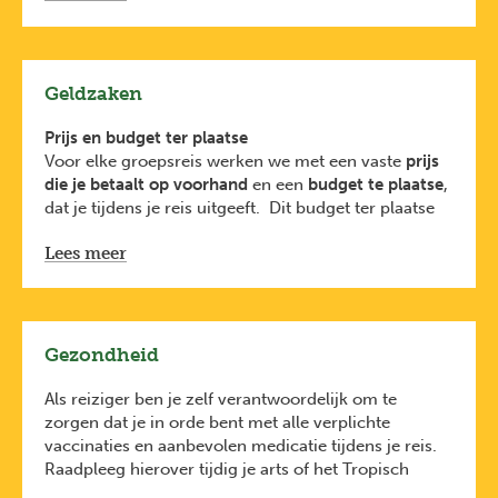
Geldzaken
Prijs en budget ter plaatse
Voor elke groepsreis werken we met een vaste
prijs
die je betaalt op voorhand
en een
budget te plaatse
,
dat je tijdens je reis uitgeeft. Dit budget ter plaatse
wordt beheerd door de reisbegeleider en is een
Lees meer
raming van de kosten voor
verblijf, vervoer, eten,
activiteiten en fooien
en gaat
rechtstreeks naar de
lokale bevolking
.
Persoonlijke uitgaves
zoals souvenirs, extra drankjes
of optionele activiteiten, zijn niet meegerekend in de
Gezondheid
prijs of het budget.
Tijdens de vertrekvergadering kom je te weten
Als reiziger ben je zelf verantwoordelijk om te
hoeveel van dit budget je cash moet meenemen,
zorgen dat je in orde bent met alle verplichte
hoeveel je ter plaatse nog kunt afhalen en met welke
vaccinaties en aanbevolen medicatie tijdens je reis.
kaart je best betaalt.
Raadpleeg hierover tijdig je arts of het Tropisch
Voor niet-EU landen is een
creditcard
meestal
Instituut.