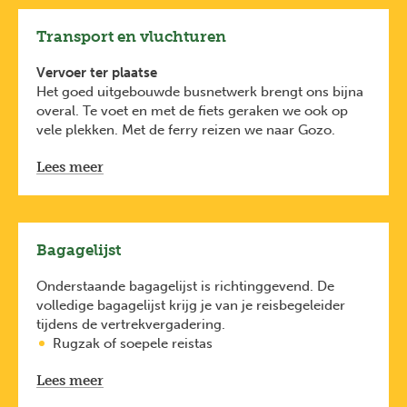
land waar je naartoe reist.
Transport en vluchturen
Vervoer ter plaatse
Het goed uitgebouwde busnetwerk brengt ons bijna
overal. Te voet en met de fiets geraken we ook op
vele plekken. Met de ferry reizen we naar Gozo.
Vluchturen
Lees meer
Je vluchturen vind je hieronder van zodra ze
beschikbaar zijn. Ze zijn indicatief. Het gebeurt
immers dat luchtvaartmaatschappijen hun
vluchturen in de loop van het jaar wijzigen.
Het definitieve vluchtenschema vind je in het
Bagagelijst
vertrekdocument dat je ten laatste 10 dagen voor
vertrek via e-mail ontvangt.
Onderstaande bagagelijst is richtinggevend. De
volledige bagagelijst krijg je van je reisbegeleider
tijdens de vertrekvergadering.
Rugzak of soepele reistas
Dagrugzak
Lees meer
Previous
Next
Stevige wandelschoenen