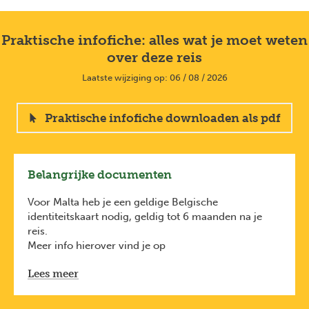
Praktische infofiche: alles wat je moet weten
over deze reis
Laatste wijziging op: 06 / 08 / 2026
Praktische infofiche downloaden als pdf
Belangrijke documenten
Voor Malta heb je een geldige Belgische
identiteitskaart nodig, geldig tot 6 maanden na je
reis.
Meer info hierover vind je op
diplomatie.belgium.be/nl/
Lees meer
Deze formaliteiten zijn van toepassing voor
Belgische reizigers. Heb je een andere nationaliteit,
check dan de voorwaarden bij de ambassade van het