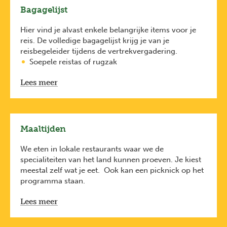
Het definitieve vluchtenschema vind je in het
Bagagelijst
vertrekdocument dat je ten laatste 10 dagen voor
vertrek via e-mail ontvangt.
Hier vind je alvast enkele belangrijke items voor je
reis. De volledige bagagelijst krijg je van je
reisbegeleider tijdens de vertrekvergadering.
Soepele reistas of rugzak
Dagrugzak voor tijdens de 2-daagse (groot
Lees meer
genoeg voor slaapgerief, picknick en water,
benodigdheden onderweg zoals zonnecrème,
petje)
Degelijke wandelschoenen
Maaltijden
Wandelkledij
We eten in lokale restaurants waar we de
Goede regenjas
specialiteiten van het land kunnen proeven. Je kiest
Duurzame Tips:
meestal zelf wat je eet. Ook kan een picknick op het
Misschien kan je wel enkele spullen lenen van
programma staan.
iemand. Of neem een kijkje bij een verhuurdienst
zoals die van A.S. Adventure.
Lees meer
Neem een hervulbare drinkbus en
een duurzame
toilettas
mee