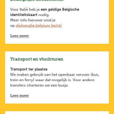
Voor Italië heb je
een geldige Belgische
identiteitskaart
nodig.
Meer info hierover vind je
op
diplomatie.belgium.be/nl/
Deze formaliteiten zijn van toepassing voor
Lees meer
Belgische reizigers. Heb je een andere nationaliteit,
check dan de voorwaarden bij de ambassade van het
land waar je naartoe reist.
Transport en vluchturen
Transport ter plaatse
We maken gebruik van het openbaar vervoer (bus,
trein en ferry) waar dat mogelijk is. Voor andere
transfers charteren we een busje.
Vluchturen
Lees meer
Je vluchturen vind je hieronder van zodra ze
beschikbaar zijn. Ze zijn indicatief. Het gebeurt
immers dat luchtvaartmaatschappijen hun
Previous
Next
vluchturen in de loop van het jaar wijzigen.