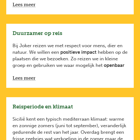
Lees meer
Ze hebben oog voor leuke plekjes maar zijn
geen
traditionele gidsen
. Daarom schakelen ze regelmatig
lokale gidsen in die je nog veel meer kunnen
vertellen over de plaatsen die je bezoekt.
De Joker-reisbegeleiders volgen een
tweejarige
Duurzamer op reis
opleiding
bij
Karavaan vzw
, gecertificeerd door
Toerisme Vlaanderen
. Je ontmoet je reisbegeleider
Bij Joker reizen we met respect voor mens, dier en
tijdens de vertrekvergadering enkele weken voor de
natuur. We willen een
positieve impact
hebben op de
reis.
plaatsen die we bezoeken. Zo reizen we in kleine
*Bij sommige programma’s (zoals o.a. de
groep en gebruiken we waar mogelijk het
openbaar
sneeuwreizen) werken we met lokale Engelstalige
vervoer
. We ondersteunen de
lokale economie
door
gidsen. Dit staat dan duidelijk vermeld op de
Lees meer
te overnachten in
kleinschalige logementen
, te eten
reispagina.
in
lokale restaurants
en
langdurig
samenwerkingen
uit te bouwen met partners ter
plaatse. Dicht bij de lokale bevolking reizen verruimt
onze blik op de wereld.
Reisperiode en klimaat
Tegelijk stimuleren we onze reizigers om
mee te
investeren in bosbehoud en bosherstel via Bos+
.
Sicilië kent een typisch mediterraan klimaat: warme
Want bossen halen CO2 uit de lucht, een gas
en zonnige zomers (juni tot september), veranderlijk
verantwoordelijk voor de opwarming van de aarde.
gedurende de rest van het jaar. Overdag brengt een
We ontvingen als eerste Belgische touroperator
het
frisse zeebries wat verkoeling in de zomer maar de