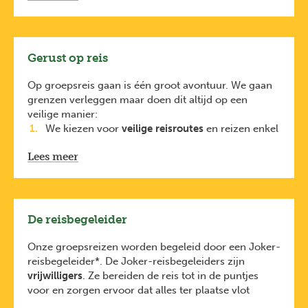
Het
bedrag van de fooien
is gebaseerd op ervaringen
van voorgaande reizen. Bij de raming van het budget
is met fooien rekening gehouden. Ze zitten dus bij
het budget inbegrepen.
Gerust op reis
Op groepsreis gaan is één groot avontuur. We gaan
grenzen verleggen maar doen dit altijd op een
veilige manier:
We kiezen voor
veilige reisroutes
en reizen enkel
naar regio’s met
een positief reisadvies
. Dit
Lees meer
houden we nauw in de gaten dankzij onze lokale
partners
en
https://diplomatie.belgium.be/nl/reisadviezen
.
Elke reiziger is verplicht
De reisbegeleider
een
reisbijstandsverzekering
te nemen.
De
reisbijstandsverzekering van KBC
is
Onze groepsreizen worden begeleid door een Joker-
inbegrepen bij de prijs van je reis (via KBC). Je
reisbegeleider*. De Joker-reisbegeleiders zijn
bent dus ook verzekerd voor avontuurlijke
vrijwilligers
. Ze bereiden de reis tot in de puntjes
activiteiten zoals raften, duiken en
voor en zorgen ervoor dat alles ter plaatse vlot
bungeejumpen.
verloopt.