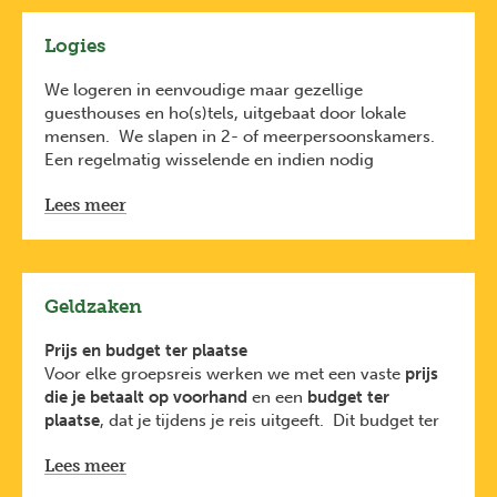
Neem herbruikbare zakken mee om bijvoorbeeld
Logies
vuile of natte kleren in te doen
We logeren in eenvoudige maar gezellige
guesthouses en ho(s)tels, uitgebaat door lokale
mensen. We slapen in 2- of meerpersoonskamers.
Een regelmatig wisselende en indien nodig
gemengde kamerverdeling maakt deel uit van onze
Lees meer
avontuurlijke manier van reizen.
In de bergen, op de flanken van de Etna en in het
natuurgebied le Madonie, slapen we in
2-persoons
Joker-tentjes
die we meenemen vanuit België. Joker
maakt gebruik van degelijke tenten van het
Geldzaken
duurzame merk Vaude, ze hebben een marktwaarde
van ongeveer 250 euro. Bevallen de tentjes jou? Je
Prijs en budget ter plaatse
kan er eentje na je reis aankopen voor een
Voor elke groepsreis werken we met een vaste
prijs
democratische prijs.
die je betaalt op voorhand
en een
budget ter
plaatse
, dat je tijdens je reis uitgeeft. Dit budget ter
plaatse wordt beheerd door de reisbegeleider en is
Lees meer
een raming van de kosten voor
verblijf, vervoer,
eten, activiteiten en fooien
en gaat
rechtstreeks naar