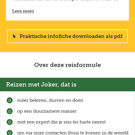
Travelife duurzaamheidscertificaat
, een
nachten zijn dan eerder warm. In voor- en najaar is
internationale erkenning voor onze inspanningen
Lees meer
een regenbui steeds mogelijk, het kan tijdens deze
om duurzaam te reizen en ondernemen.
periode nog fris zijn.
Lees meer over reizen met impact
op
joker.be/reizen-met-impact
.
Praktische infofiche downloaden als pdf
Over deze reisformule
Reizen met Joker, dat is
méér beleven, durven en doen
op een duurzamere manier
met een expert die je reis ter harte neemt
om via onze contacten thuis te komen in de wereld