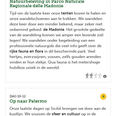
Natuurbeleving in Parco Naturale
Regionale delle Madonie
Tijd om de laatste keer onze
tenten
boven te halen en
onze wandelschoenen aan te trekken. We wandelen
deze keer door een minder bekend, maar zeker niet
onbemind gebied:
de Madonie
. Het grootste gedeelte
van de wandeling komen we amper een levende ziel
tegen! We wandelen onder begeleiding van een
professionele natuurgids die veel info geeft over de
rijke fauna en flora
in dit beschermde park. Veel
hertjes, everzwijnen, vossen, zelfs gouden arenden
vinden er hun stekje. Qua fauna is het metershoge
hulstbos uniek in de wereld.
4
DAG 10-12
Op naar Palermo
Onze laatste dagen op Sicilië brengen we door aan de
kustlijn. We snuiven de
sfeer en cultuur
op in de