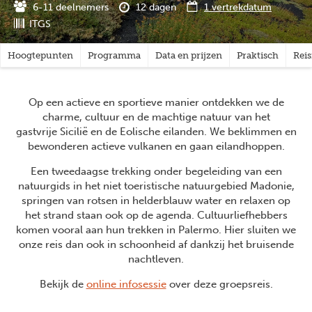
6-11 deelnemers
12 dagen
1 vertrekdatum
ITGS
Hoogtepunten
Programma
Data en prijzen
Praktisch
Rei
Op een actieve en sportieve manier ontdekken we de
charme, cultuur en de machtige natuur van het
gastvrije Sicilië en de Eolische eilanden. We beklimmen en
bewonderen actieve vulkanen en gaan eilandhoppen.
Een tweedaagse trekking onder begeleiding van een
natuurgids in het niet toeristische natuurgebied Madonie,
springen van rotsen in helderblauw water en relaxen op
het strand staan ook op de agenda. Cultuurliefhebbers
komen vooral aan hun trekken in Palermo. Hier sluiten we
onze reis dan ook in schoonheid af dankzij het bruisende
nachtleven.
Bekijk de
online infosessie
over deze groepsreis.