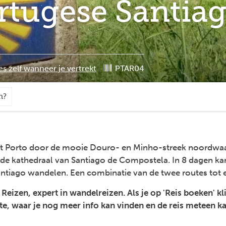
ortugese Santia
es zelf wanneer je vertrekt
PTAR04
n?
it Porto door de mooie Douro- en Minho-streek noordwaart
mde kathedraal van Santiago de Compostela. In 8 dagen kan
Santiago wandelen. Een combinatie van de twee routes tot 
izen, expert in wandelreizen. Als je op 'Reis boeken' kl
te, waar je nog meer info kan vinden en de reis meteen k