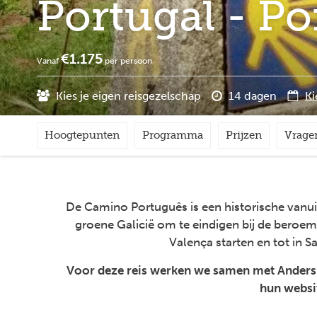
Portugal - P
€1.175
Vanaf
per persoon
Kies je eigen reisgezelschap
14 dagen
Ki
Hoogtepunten
Programma
Prijzen
Vrage
De Camino Português is een historische vanu
groene Galicië om te eindigen bij de beroe
Valença starten en tot in 
Voor deze reis werken we samen met Anders Re
hun websi