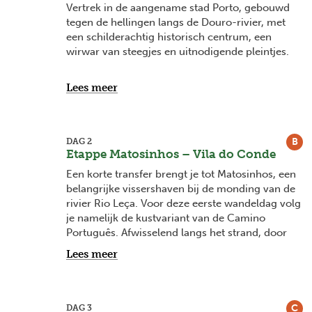
Vertrek in de aangename stad Porto, gebouwd
tegen de hellingen langs de Douro-rivier, met
een schilderachtig historisch centrum, een
wirwar van steegjes en uitnodigende pleintjes.
Overnachting.
Lees meer
B
DAG 2
Etappe Matosinhos – Vila do Conde
Een korte transfer brengt je tot Matosinhos, een
belangrijke vissershaven bij de monding van de
rivier Rio Leça. Voor deze eerste wandeldag volg
je namelijk de kustvariant van de Camino
Português. Afwisselend langs het strand, door
duinen en over vlondertjes loop je noordwaarts
Lees meer
tot Vila do Conde eveneens aan de kust gelegen.
Geniet van het zicht op zee en de frisse zeebries
want morgen trek je landinwaarts.
C
DAG 3