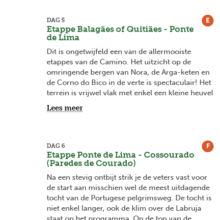
elkaar liggen.
E
DAG 5
15 km | 281 m stijgen | 235 m dalen
Etappe Balagães of Quitiães - Ponte
de Lima
Overnachting
Dit is ongetwijfeld een van de allermooiste
etappes van de Camino. Het uitzicht op de
omringende bergen van Nora, de Arga-keten en
de Corno do Bico in de verte is spectaculair! Het
terrein is vrijwel vlak met enkel een kleine heuvel
die de mooie valleien van de twee rivieren de
Lees meer
Neiva en de Lima scheidt. Kleine landweggetjes
slingeren zich tussen de wijngaarden en velden
tot Ponte de Lima. De stad heeft haar naam te
danken aan de Romeinse brug over de rivier Rio
F
DAG 6
Etappe Ponte de Lima - Cossourado
Lima.
(Paredes de Courado)
18 km | 210 m stijgen | 289 m dalen
Na een stevig ontbijt strik je de veters vast voor
de start aan misschien wel de meest uitdagende
Overnachting
tocht van de Portugese pelgrimsweg. De tocht is
niet enkel langer, ook de klim over de Labruja
staat op het programma. Op de top van de