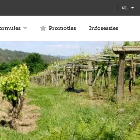
Full
Close
NL
screen
formules
Promoties
Infosessies