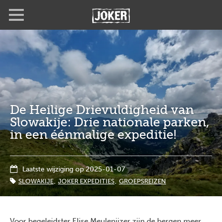
Overslaan
Full
Close
en
screen
naar
de
inhoud
gaan
De Heilige Drievuldigheid van
Slowakije: Drie nationale parken,
in een éénmalige expeditie!
Laatste wijziging op 2025-01-07
SLOWAKIJE
JOKER EXPEDITIES
GROEPSREIZEN
Voor begeleidster Elise Meulenijzer zijn de bergen meer