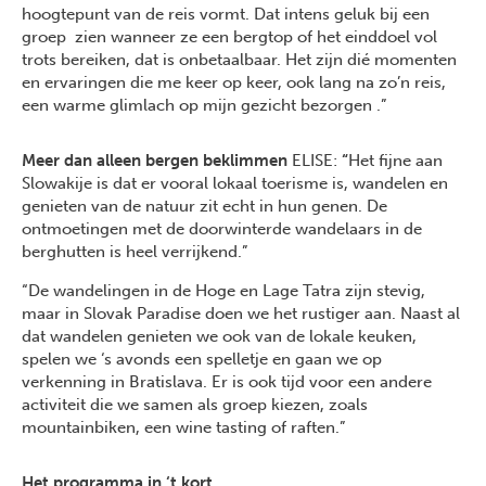
hoogtepunt van de reis vormt. Dat intens geluk bij een
groep zien wanneer ze een bergtop of het einddoel vol
trots bereiken, dat is onbetaalbaar. Het zijn dié momenten
en ervaringen die me keer op keer, ook lang na zo’n reis,
een warme glimlach op mijn gezicht bezorgen .”
Meer dan alleen bergen beklimmen
ELISE:
“
Het fijne aan
Slowakije is dat er vooral lokaal toerisme is, wandelen en
genieten van de natuur zit echt in hun genen. De
ontmoetingen met de doorwinterde wandelaars in de
berghutten is heel verrijkend.”
“De wandelingen in de Hoge en Lage Tatra zijn stevig,
maar in Slovak Paradise doen we het rustiger aan. Naast al
dat wandelen genieten we ook van de lokale keuken,
spelen we ‘s avonds een spelletje en gaan we op
verkenning in Bratislava. Er is ook tijd voor een andere
activiteit die we samen als groep kiezen, zoals
mountainbiken, een wine tasting of raften.”
Het programma in ‘t kort