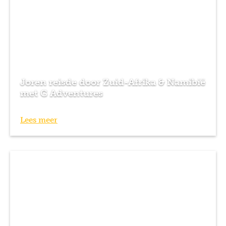
Joren reisde door Zuid-Afrika & Namibië
met G Adventures
Lees meer