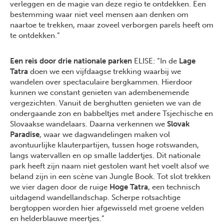
verleggen en de magie van deze regio te ontdekken. Een
bestemming waar niet veel mensen aan denken om
naartoe te trekken, maar zoveel verborgen parels heeft om
te ontdekken.”
Een reis door drie nationale parken
ELISE: “In de
Lage
Tatra
doen we een vijfdaagse trekking waarbij we
wandelen over spectaculaire bergkammen. Hierdoor
kunnen we constant genieten van adembenemende
vergezichten. Vanuit de berghutten genieten we van de
ondergaande zon en babbeltjes met andere Tsjechische en
Slovaakse wandelaars. Daarna verkennen we
Slovak
Paradise
, waar we dagwandelingen maken vol
avontuurlijke klauterpartijen, tussen hoge rotswanden,
langs watervallen en op smalle laddertjes. Dit nationale
park heeft zijn naam niet gestolen want het voelt alsof we
beland zijn in een scène van Jungle Book. Tot slot trekken
we vier dagen door de ruige
Hoge Tatra
, een technisch
uitdagend wandellandschap. Scherpe rotsachtige
bergtoppen worden hier afgewisseld met groene velden
en helderblauwe meertjes.”