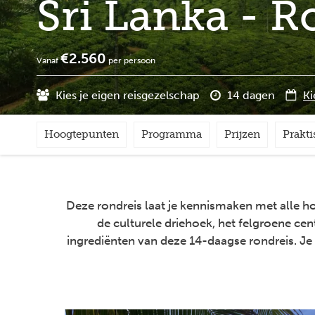
Sri Lanka - 
€2.560
Vanaf
per persoon
Kies je eigen reisgezelschap
14 dagen
Ki
Hoogtepunten
Programma
Prijzen
Prakti
Deze rondreis laat je kennismaken met alle 
de culturele driehoek, het felgroene cen
ingrediënten van deze 14-daagse rondreis. Je 