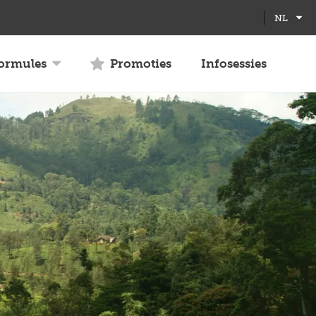
Full
Close
NL
screen
formules
Promoties
Infosessies