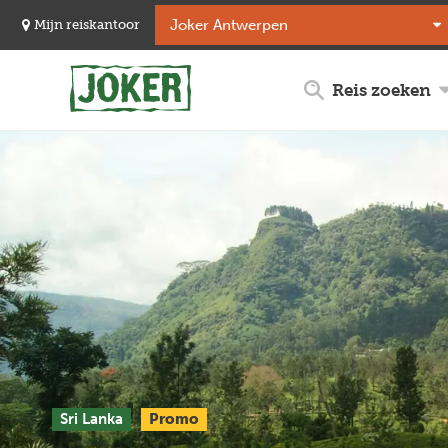
Overslaan
Mijn reiskantoor
en
naar
de
Reis zoeken
inhoud
gaan
Sri Lanka
Promo