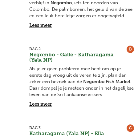
verblijf in
Negombo
, iets ten noorden van
Colombo. De palmbomen, het geluid van de zee
en een leuk hotelletje zorgen er ongetwijfeld
voor dat je helemaal in vakantiemodus geraakt.
Lees meer
Na zonsondergang raden we aan om eens door
Lewis Place te wandelen, een gezellige straat vol
(souvenir)winkeltjes, restaurantjes en cafeetjes.
Een zeldzaamheid in Sri Lanka, dus een must
B
DAG 2
Negombo - Galle - Katharagama
voor reizigers die hiervan houden.
(Yala NP)
Als je er geen probleem mee hebt om op je
eerste dag vroeg uit de veren te zijn, plan dan
zeker een bezoek aan de
Negombo Fish Market
.
Daar dompel je je meteen onder in het dagelijkse
leven van de Sri Lankaanse vissers.
Lees meer
Na Negombo gaat de reis verder richting
Galle
,
misschien wel het meest charmante stadje van
Sri Lanka. De oude stad is een voormalig
Hollands fort dat volledig omgeven is door een
C
DAG 3
metersdikke omwalling. Starten doe je best met
Katharagama (Yala NP) - Ella